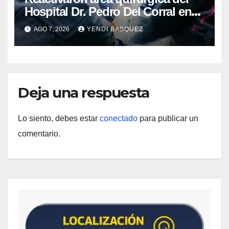
Hospital Dr. Pedro Del Corral en
Guárico
AGO 7, 2026
YENDI BASQUEZ
Deja una respuesta
Lo siento, debes estar
conectado
para publicar un
comentario.