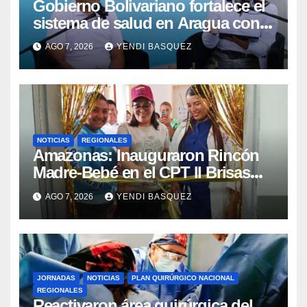
Gobierno Bolivariano fortalece el
sistema de salud en Aragua con
la reinauguración del CDI La Mora
AGO 7, 2026
YENDI BASQUEZ
NOTICIAS
REGIONALES
​Amazonas: Inauguraron Rincón
Madre-Bebé en el CPT II Brisas
del Aeropuerto ​Inauguraron
AGO 7, 2026
YENDI BASQUEZ
Rincón
JORNADAS
NOTICIAS
PLAN QUIRÚRGICO NACIONAL
REGIONALES
Reactivaron área quirúrgica del