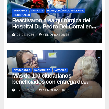
JORNADAS
NOTICIAS
PLAN QUIRÚRGICO NACIONAL
REGIONALES
Reactivaron área quirúrgica del
Hospital Dr. Pedro Del Corral en
Guárico
07/08/2026
YENDI BASQUEZ
DESTACADAS
NACIONALES
NOTICIAS
Más de 100 ciudadanos
beneficiados con entrega de
prótesis auditivas en el Centro de
07/08/2026
YENDI BASQUEZ
Rehabilitación J.J. Arvelo