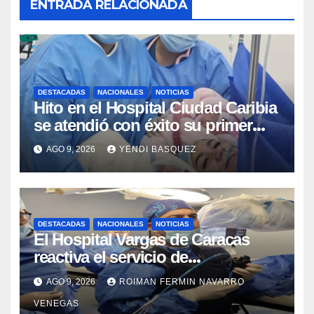
ENTRADA RELACIONADA
DESTACADAS
NACIONALES
NOTICIAS
Hito en el Hospital Ciudad Caribia
se atendió con éxito su primer
parto gemelar
AGO 9, 2026
YENDI BASQUEZ
DESTACADAS
NACIONALES
NOTICIAS
El Hospital Vargas de Caracas
reactiva el servicio de
Colangiopancreatografía
AGO 9, 2026
ROIMAN FERMIN NAVARRO
Retrógrada Endoscópica para
VENEGAS
beneficiar a cientos de pacientes