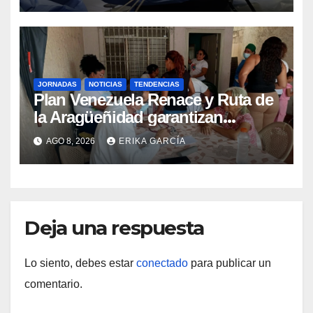
JORNADAS
NOTICIAS
TENDENCIAS
Plan Venezuela Renace y Ruta de
la Aragüeñidad garantizan
atención médica integral en
AGO 8, 2026
ERIKA GARCÍA
Aragua
Deja una respuesta
Lo siento, debes estar
conectado
para publicar un
comentario.