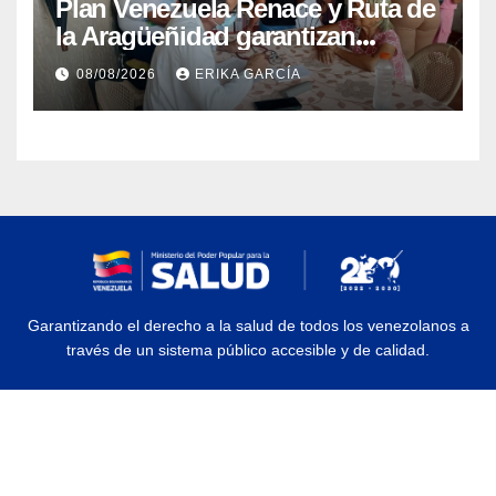
Plan Venezuela Renace y Ruta de
la Aragüeñidad garantizan
atención médica integral en
08/08/2026
ERIKA GARCÍA
Aragua
Garantizando el derecho a la salud de todos los venezolanos a
través de un sistema público accesible y de calidad.