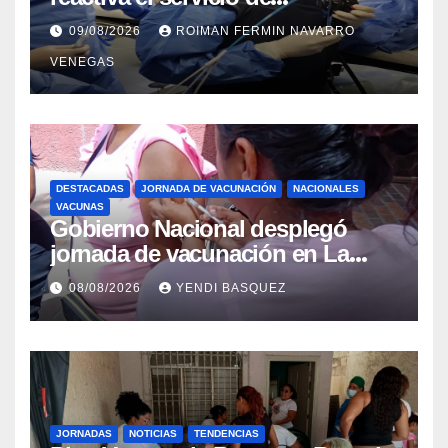
Colangiopancreatografía
09/08/2026
ROIMAN FERMIN NAVARRO
Retrógrada Endoscópica para
VENEGAS
beneficiar a cientos de pacientes
DESTACADAS
JORNADA DE VACUNACIÓN
NACIONALES
VACUNAS
Gobierno Nacional desplegó
jornada de vacunación en La
Guaira para garantizar protección
08/08/2026
YENDI BASQUEZ
epidemiológica
JORNADAS
NOTICIAS
TENDENCIAS