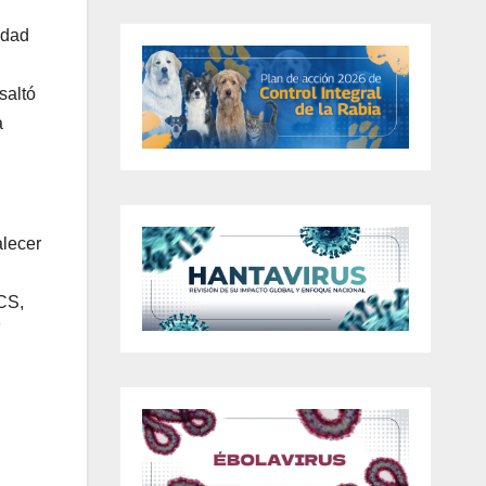
idad
saltó
a
alecer
UCS,