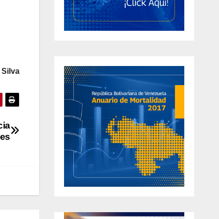
 Silva
cia
ses