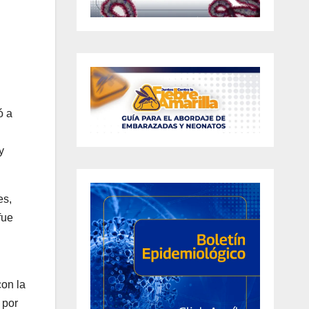
ó a
y
es,
fue
con la
 por