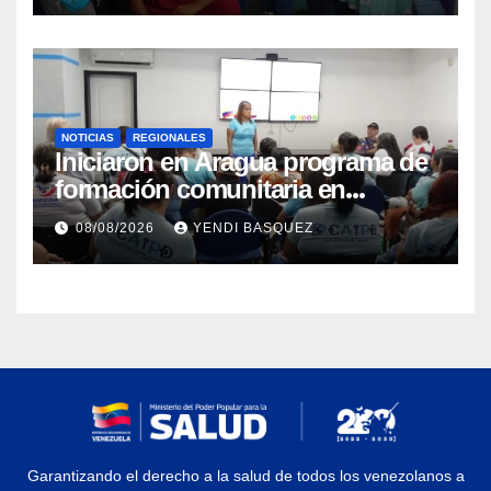
NOTICIAS
REGIONALES
Iniciaron en Aragua programa de
formación comunitaria en
atención a personas con
08/08/2026
YENDI BASQUEZ
discapacidad
Garantizando el derecho a la salud de todos los venezolanos a