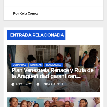
Por
Keila Correa
ENTRADA RELACIONADA
JORNADAS
NOTICIAS
TENDENCIAS
Plan Venezuela Renace y Ruta de
la Aragüeñidad garantizan
atención médica integral en
AGO 8, 2026
ERIKA GARCÍA
Aragua