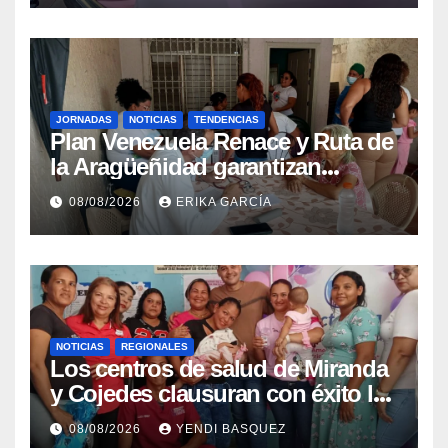
JORNADAS
NOTICIAS
TENDENCIAS
Plan Venezuela Renace y Ruta de
la Aragüeñidad garantizan
atención médica integral en
08/08/2026
ERIKA GARCÍA
Aragua
NOTICIAS
REGIONALES
Los centros de salud de Miranda
y Cojedes clausuran con éxito la
Semana Mundial de la Lactancia
08/08/2026
YENDI BASQUEZ
Materna