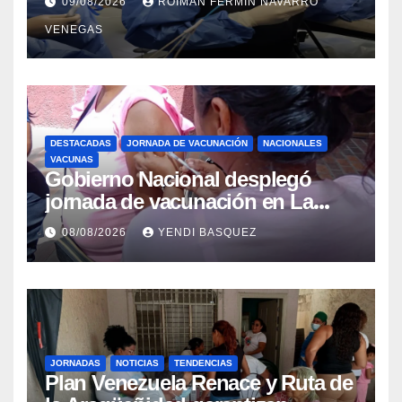
09/08/2026
ROIMAN FERMIN NAVARRO
Retrógrada Endoscópica para
VENEGAS
beneficiar a cientos de pacientes
DESTACADAS
JORNADA DE VACUNACIÓN
NACIONALES
VACUNAS
Gobierno Nacional desplegó
jornada de vacunación en La
Guaira para garantizar protección
08/08/2026
YENDI BASQUEZ
epidemiológica
JORNADAS
NOTICIAS
TENDENCIAS
Plan Venezuela Renace y Ruta de