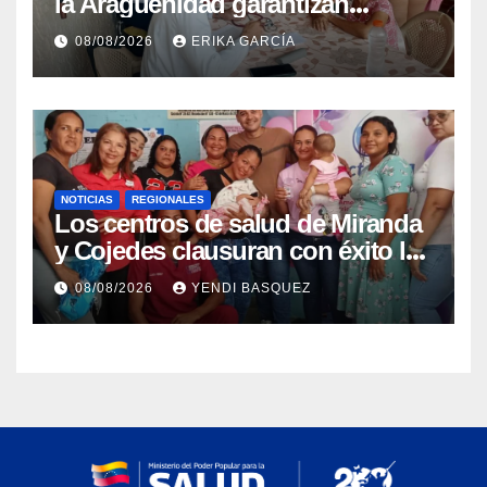
la Aragüeñidad garantizan
atención médica integral en
08/08/2026
ERIKA GARCÍA
Aragua
NOTICIAS
REGIONALES
Los centros de salud de Miranda
y Cojedes clausuran con éxito la
Semana Mundial de la Lactancia
08/08/2026
YENDI BASQUEZ
Materna