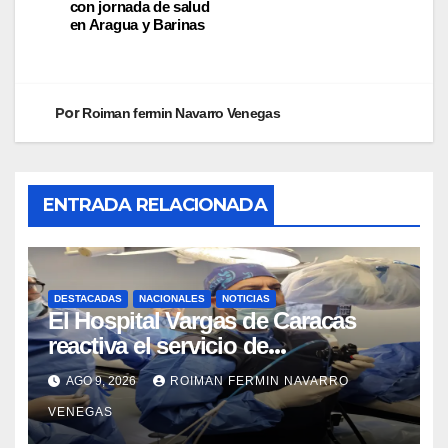
con jornada de salud
en Aragua y Barinas
Por
Roiman fermin Navarro Venegas
ENTRADA RELACIONADA
DESTACADAS
NACIONALES
NOTICIAS
El Hospital Vargas de Caracas
reactiva el servicio de
Colangiopancreatografía
AGO 9, 2026
ROIMAN FERMIN NAVARRO
Retrógrada Endoscópica para
VENEGAS
beneficiar a cientos de pacientes