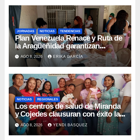
JORNADAS
NOTICIAS
TENDENCIAS
Plan Venezuela Renace y Ruta de
la Aragüeñidad garantizan
atención médica integral en
AGO 8, 2026
ERIKA GARCÍA
Aragua
NOTICIAS
REGIONALES
Los centros de salud de Miranda
y Cojedes clausuran con éxito la
Semana Mundial de la Lactancia
AGO 8, 2026
YENDI BASQUEZ
Materna