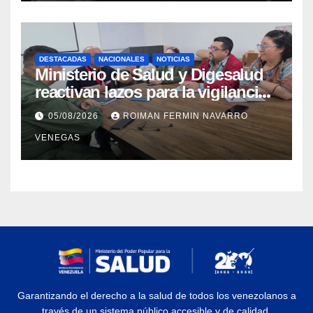
sísmica
DESTACADAS
NACIONALES
NOTICIAS
Ministerio de Salud y Digesalud
reactivan lazos para la vigilancia
epidemiológica y el control de
05/08/2026
ROIMAN FERMIN NAVARRO
enfermedades
VENEGAS
Garantizando el derecho a la salud de todos los venezolanos a
través de un sistema público accesible y de calidad.