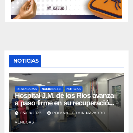
NOTICIAS
DESTACADAS
NACIONALES
NOTICIAS
Hospital J.M. de los Ríos avanza
a paso firme en su recuperación
tras los recientes eventos
05/08/2026
ROIMAN FERMIN NAVARRO
sísmicos
VENEGAS