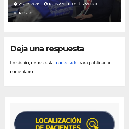
propuesta técnica integral en
AGO 5, 2026
ROIMAN FERMIN NAVARRO
materia de agua saneamiento e
VENEGAS
higiene ante contingencia sísmica
Deja una respuesta
Lo siento, debes estar
conectado
para publicar un
comentario.