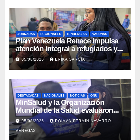
JORNADAS
REGIONALES
TENDENCIAS
VACUNAS
​Plan Venezuela Renace impulsa
atención integral a refugiados y
evaluación de vacunación en
05/08/2026
ERIKA GARCÍA
Aragua
DESTACADAS
NACIONALES
NOTICIAS
ONU
MinSalud y la Organización
Mundial de la Salud evaluaron
propuesta técnica integral en
05/08/2026
ROIMAN FERMIN NAVARRO
materia de agua saneamiento e
VENEGAS
higiene ante contingencia