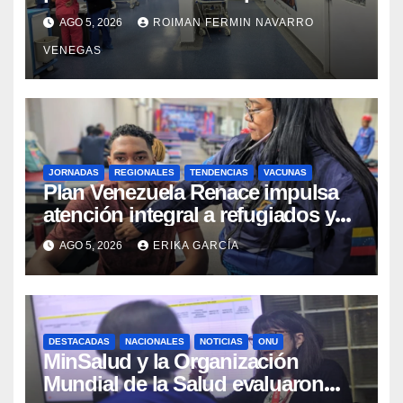
tras los recientes eventos
AGO 5, 2026
ROIMAN FERMIN NAVARRO
sísmicos
VENEGAS
JORNADAS
REGIONALES
TENDENCIAS
VACUNAS
​Plan Venezuela Renace impulsa
atención integral a refugiados y
evaluación de vacunación en
AGO 5, 2026
ERIKA GARCÍA
Aragua
DESTACADAS
NACIONALES
NOTICIAS
ONU
MinSalud y la Organización
Mundial de la Salud evaluaron