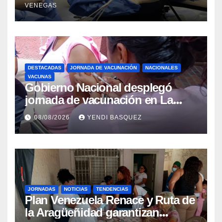
VENEGAS
beneficiar a cientos de pacientes
DESTACADAS
JORNADA DE VACUNACIÓN
NACIONALES
VACUNAS
Gobierno Nacional desplegó
jornada de vacunación en La
Guaira para garantizar protección
08/08/2026
YENDI BASQUEZ
epidemiológica
JORNADAS
NOTICIAS
TENDENCIAS
Plan Venezuela Renace y Ruta de
la Aragüeñidad garantizan