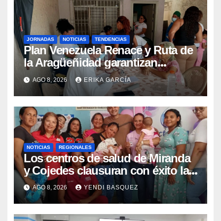
JORNADAS
NOTICIAS
TENDENCIAS
Plan Venezuela Renace y Ruta de
la Aragüeñidad garantizan
atención médica integral en
AGO 8, 2026
ERIKA GARCÍA
Aragua
NOTICIAS
REGIONALES
Los centros de salud de Miranda
y Cojedes clausuran con éxito la
Semana Mundial de la Lactancia
AGO 8, 2026
YENDI BASQUEZ
Materna