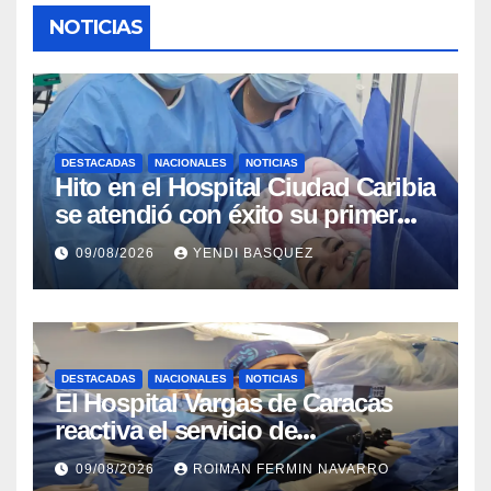
NOTICIAS
DESTACADAS
NACIONALES
NOTICIAS
Hito en el Hospital Ciudad Caribia
se atendió con éxito su primer
parto gemelar
09/08/2026
YENDI BASQUEZ
DESTACADAS
NACIONALES
NOTICIAS
El Hospital Vargas de Caracas
reactiva el servicio de
Colangiopancreatografía
09/08/2026
ROIMAN FERMIN NAVARRO
Retrógrada Endoscópica para