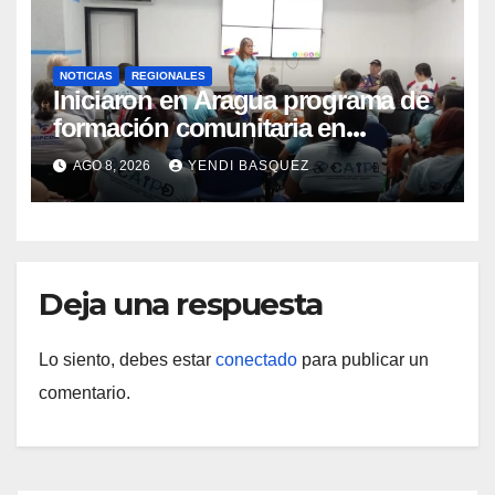
NOTICIAS
REGIONALES
Iniciaron en Aragua programa de
formación comunitaria en
atención a personas con
AGO 8, 2026
YENDI BASQUEZ
discapacidad
Deja una respuesta
Lo siento, debes estar
conectado
para publicar un
comentario.