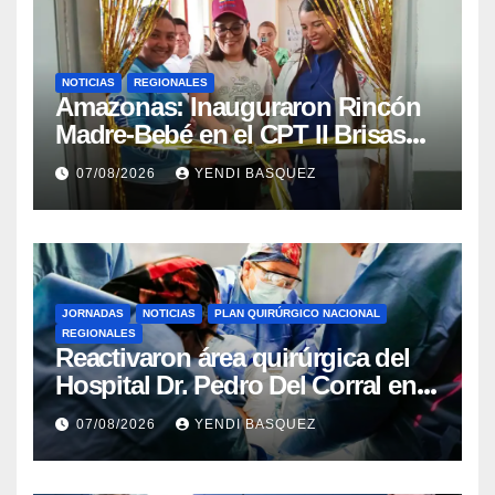
NOTICIAS
REGIONALES
​Amazonas: Inauguraron Rincón
Madre-Bebé en el CPT II Brisas
del Aeropuerto ​Inauguraron
07/08/2026
YENDI BASQUEZ
Rincón
JORNADAS
NOTICIAS
PLAN QUIRÚRGICO NACIONAL
REGIONALES
Reactivaron área quirúrgica del
Hospital Dr. Pedro Del Corral en
Guárico
07/08/2026
YENDI BASQUEZ