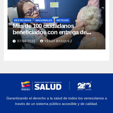
DESTACADAS
NACIONALES
NOTICIAS
Más de 100 ciudadanos
beneficiados con entrega de
prótesis auditivas en el Centro de
07/08/2026
YENDI BASQUEZ
Rehabilitación J.J. Arvelo
Garantizando el derecho a la salud de todos los venezolanos a
través de un sistema público accesible y de calidad.