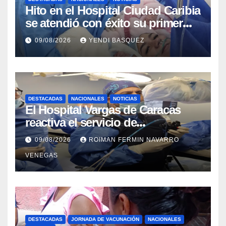
Hito en el Hospital Ciudad Caribia
se atendió con éxito su primer
parto gemelar
09/08/2026
YENDI BASQUEZ
DESTACADAS
NACIONALES
NOTICIAS
El Hospital Vargas de Caracas
reactiva el servicio de
Colangiopancreatografía
09/08/2026
ROIMAN FERMIN NAVARRO
Retrógrada Endoscópica para
VENEGAS
beneficiar a cientos de pacientes
DESTACADAS
JORNADA DE VACUNACIÓN
NACIONALES