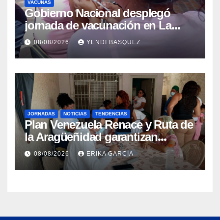
VACUNAS
Gobierno Nacional desplegó
jornada de vacunación en La
Guaira para garantizar protección
08/08/2026
YENDI BASQUEZ
epidemiológica
JORNADAS
NOTICIAS
TENDENCIAS
Plan Venezuela Renace y Ruta de
la Aragüeñidad garantizan
atención médica integral en
08/08/2026
ERIKA GARCÍA
Aragua