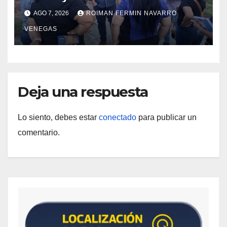
iniciaron la rehabilitación integral
AGO 7, 2026
ROIMAN FERMIN NAVARRO
del Centro Psicofamiliar El Niño y
VENEGAS
el Mar
Deja una respuesta
Lo siento, debes estar
conectado
para publicar un
comentario.