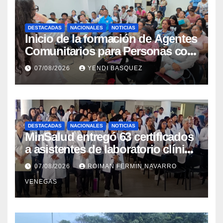
DESTACADAS
NACIONALES
NOTICIAS
Inicio de la formación de Agentes
Comunitarios para Personas con
Discapacidad en el Centro de
07/08/2026
YENDI BASQUEZ
Rehabilitación J.J. Arvelo
DESTACADAS
NACIONALES
NOTICIAS
MinSalud entregó 63 certificados
a asistentes de laboratorio clínico
para garantizar respaldo legal y
07/08/2026
ROIMAN FERMIN NAVARRO
profesional
VENEGAS