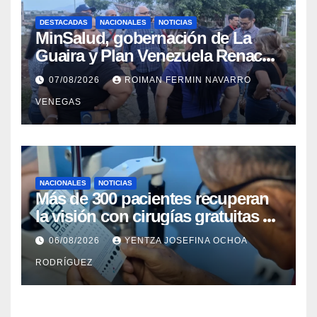
DESTACADAS
NACIONALES
NOTICIAS
MinSalud, gobernación de La
Guaira y Plan Venezuela Renace
iniciaron la rehabilitación integral
07/08/2026
ROIMAN FERMIN NAVARRO
del Centro Psicofamiliar El Niño y
VENEGAS
el Mar
NACIONALES
NOTICIAS
Más de 300 pacientes recuperan
la visión con cirugías gratuitas de
cataratas en Zulia
06/08/2026
YENTZA JOSEFINA OCHOA
RODRÍGUEZ