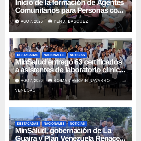
Inicio de la formación de Agentes
Comunitarios para Personas con
Discapacidad en el Centro de
AGO 7, 2026
YENDI BASQUEZ
Rehabilitación J.J. Arvelo
DESTACADAS
NACIONALES
NOTICIAS
MinSalud entregó 63 certificados
a asistentes de laboratorio clínico
para garantizar respaldo legal y
AGO 7, 2026
ROIMAN FERMIN NAVARRO
profesional
VENEGAS
DESTACADAS
NACIONALES
NOTICIAS
MinSalud, gobernación de La
Guaira y Plan Venezuela Renace