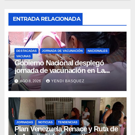
ENTRADA RELACIONADA
DESTACADAS
JORNADA DE VACUNACIÓN
NACIONALES
VACUNAS
Gobierno Nacional desplegó
jornada de vacunación en La
Guaira para garantizar protección
AGO 8, 2026
YENDI BASQUEZ
epidemiológica
JORNADAS
NOTICIAS
TENDENCIAS
Plan Venezuela Renace y Ruta de