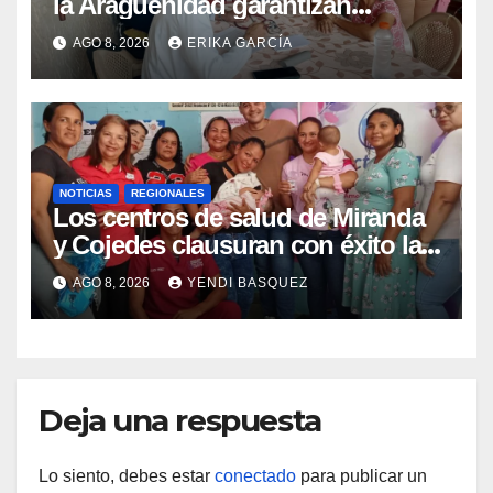
la Aragüeñidad garantizan
atención médica integral en
AGO 8, 2026
ERIKA GARCÍA
Aragua
NOTICIAS
REGIONALES
Los centros de salud de Miranda
y Cojedes clausuran con éxito la
Semana Mundial de la Lactancia
AGO 8, 2026
YENDI BASQUEZ
Materna
Deja una respuesta
Lo siento, debes estar
conectado
para publicar un