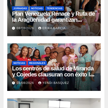
JORNADAS
NOTICIAS
TENDENCIAS
Plan Venezuela Renace y Ruta de
la Aragüeñidad garantizan
atención médica integral en
08/08/2026
ERIKA GARCÍA
Aragua
NOTICIAS
REGIONALES
Los centros de salud de Miranda
y Cojedes clausuran con éxito la
Semana Mundial de la Lactancia
08/08/2026
YENDI BASQUEZ
Materna