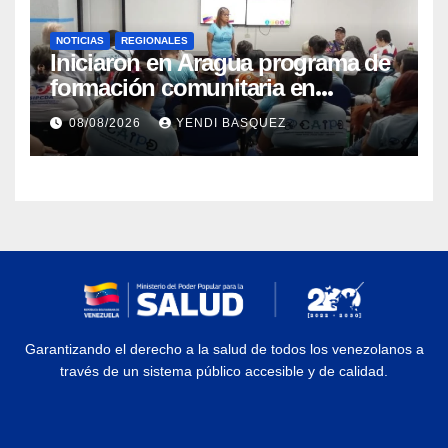
NOTICIAS
REGIONALES
Iniciaron en Aragua programa de
formación comunitaria en
atención a personas con
08/08/2026
YENDI BASQUEZ
discapacidad
Garantizando el derecho a la salud de todos los venezolanos a
través de un sistema público accesible y de calidad.