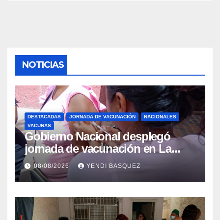
NOTICIAS
DESTACADAS
JORNADA DE VACUNACIÓN
NACIONALES
VACUNAS
Gobierno Nacional desplegó
jornada de vacunación en La
Guaira para garantizar protección
08/08/2026
YENDI BASQUEZ
epidemiológica