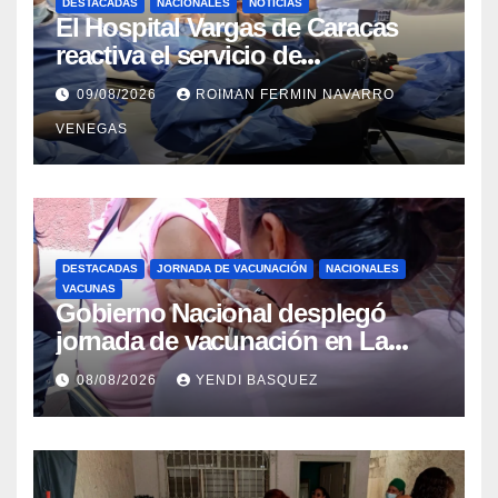
DESTACADAS
NACIONALES
NOTICIAS
El Hospital Vargas de Caracas
reactiva el servicio de
Colangiopancreatografía
09/08/2026
ROIMAN FERMIN NAVARRO
Retrógrada Endoscópica para
VENEGAS
beneficiar a cientos de pacientes
DESTACADAS
JORNADA DE VACUNACIÓN
NACIONALES
VACUNAS
Gobierno Nacional desplegó
jornada de vacunación en La
Guaira para garantizar protección
08/08/2026
YENDI BASQUEZ
epidemiológica