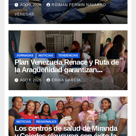
Colangiopancreatografía
AGO 9, 2026
ROIMAN FERMIN NAVARRO
Retrógrada Endoscópica para
VENEGAS
beneficiar a cientos de pacientes
JORNADAS
NOTICIAS
TENDENCIAS
Plan Venezuela Renace y Ruta de
la Aragüeñidad garantizan
atención médica integral en
AGO 8, 2026
ERIKA GARCÍA
Aragua
NOTICIAS
REGIONALES
Los centros de salud de Miranda
y Cojedes clausuran con éxito la