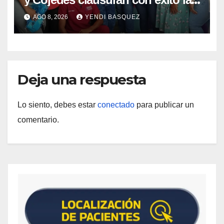
Semana Mundial de la Lactancia
AGO 8, 2026
YENDI BASQUEZ
Materna
Deja una respuesta
Lo siento, debes estar
conectado
para publicar un
comentario.