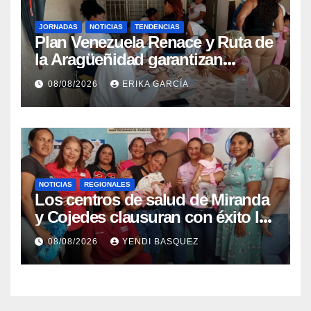
JORNADAS
NOTICIAS
TENDENCIAS
Plan Venezuela Renace y Ruta de
la Aragüeñidad garantizan
atención médica integral en
08/08/2026
ERIKA GARCÍA
Aragua
NOTICIAS
REGIONALES
Los centros de salud de Miranda
y Cojedes clausuran con éxito la
Semana Mundial de la Lactancia
08/08/2026
YENDI BASQUEZ
Materna