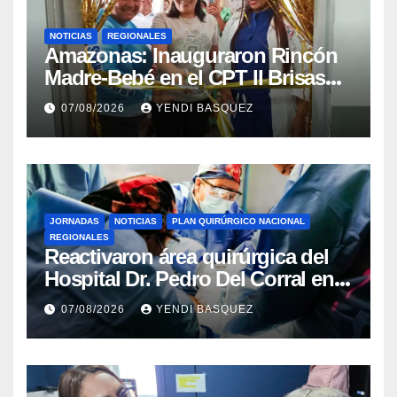
NOTICIAS
REGIONALES
​Amazonas: Inauguraron Rincón
Madre-Bebé en el CPT II Brisas
del Aeropuerto ​Inauguraron
07/08/2026
YENDI BASQUEZ
Rincón
JORNADAS
NOTICIAS
PLAN QUIRÚRGICO NACIONAL
REGIONALES
Reactivaron área quirúrgica del
Hospital Dr. Pedro Del Corral en
Guárico
07/08/2026
YENDI BASQUEZ