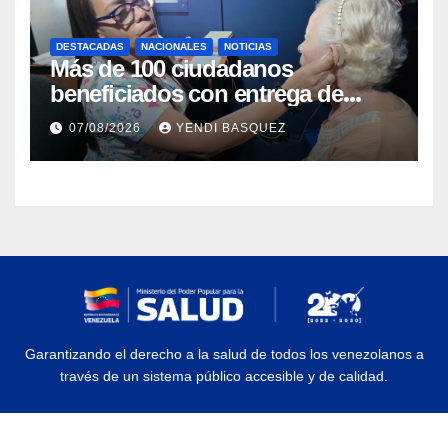
DESTACADAS
NACIONALES
NOTICIAS
Más de 100 ciudadanos
beneficiados con entrega de
prótesis auditivas en el Centro de
07/08/2026
YENDI BASQUEZ
Rehabilitación J.J. Arvelo
Garantizando el derecho a la salud de todos los venezolanos a
través de un sistema público accesible y de calidad.