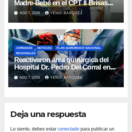
Madre-Bebé en el CPT II Brisas
del Aeropuerto ​Inauguraron
AGO 7, 2026
YENDI BASQUEZ
Rincón
JORNADAS
NOTICIAS
PLAN QUIRÚRGICO NACIONAL
REGIONALES
Reactivaron área quirúrgica del
Hospital Dr. Pedro Del Corral en
Guárico
AGO 7, 2026
YENDI BASQUEZ
Deja una respuesta
Lo siento, debes estar
conectado
para publicar un