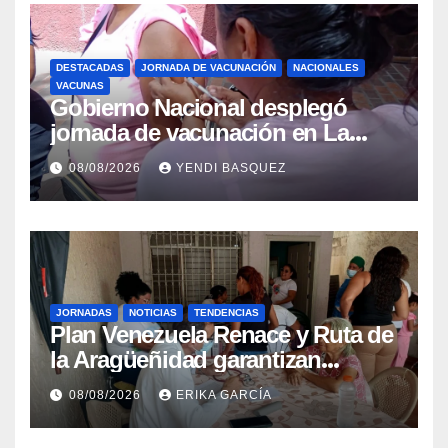
DESTACADAS
JORNADA DE VACUNACIÓN
NACIONALES
VACUNAS
Gobierno Nacional desplegó
jornada de vacunación en La
Guaira para garantizar protección
08/08/2026
YENDI BASQUEZ
epidemiológica
JORNADAS
NOTICIAS
TENDENCIAS
Plan Venezuela Renace y Ruta de
la Aragüeñidad garantizan
atención médica integral en
08/08/2026
ERIKA GARCÍA
Aragua