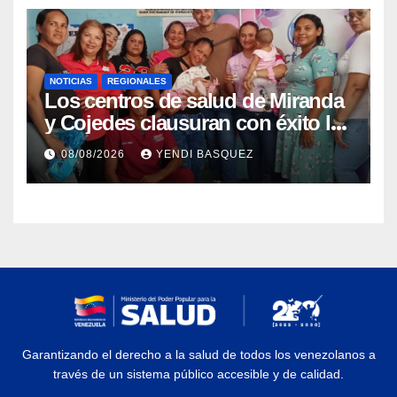
NOTICIAS
REGIONALES
Los centros de salud de Miranda
y Cojedes clausuran con éxito la
Semana Mundial de la Lactancia
08/08/2026
YENDI BASQUEZ
Materna
Garantizando el derecho a la salud de todos los venezolanos a
través de un sistema público accesible y de calidad.