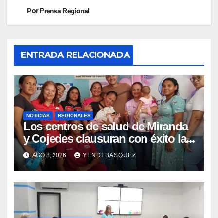
Por
Prensa Regional
ENTRADA RELACIONADA
NOTICIAS
REGIONALES
Los centros de salud de Miranda
y Cojedes clausuran con éxito la
Semana Mundial de la Lactancia
AGO 8, 2026
YENDI BASQUEZ
Materna