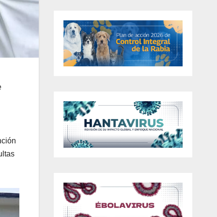
e
nción
ultas