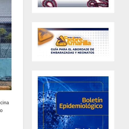
icina
mo