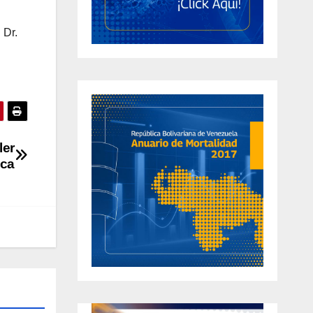
 Dr.
ler
ica