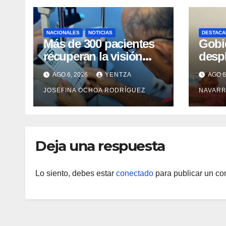
NACIONALES
NOTICIAS
DESTACA
Más de 300 pacientes
Gobi
recuperan la visión
desp
con cirugías gratuitas
integ
AGO 6, 2026
YENTZA
AGO 6
de cataratas en Zulia
con 
JOSEFINA OCHOA RODRÍGUEZ
NAVARR
camp
Guai
Deja una respuesta
Lo siento, debes estar
conectado
para publicar un co