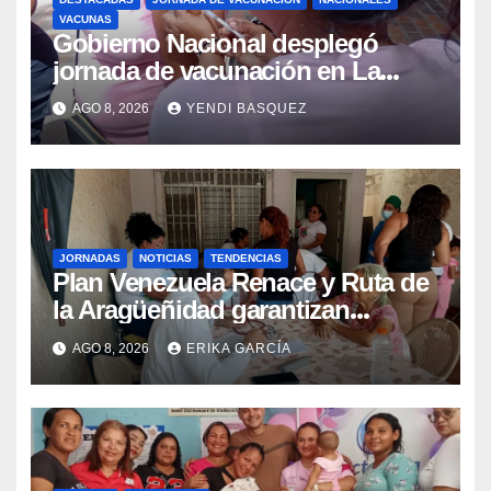
VACUNAS
Gobierno Nacional desplegó
jornada de vacunación en La
Guaira para garantizar protección
AGO 8, 2026
YENDI BASQUEZ
epidemiológica
JORNADAS
NOTICIAS
TENDENCIAS
Plan Venezuela Renace y Ruta de
la Aragüeñidad garantizan
atención médica integral en
AGO 8, 2026
ERIKA GARCÍA
Aragua