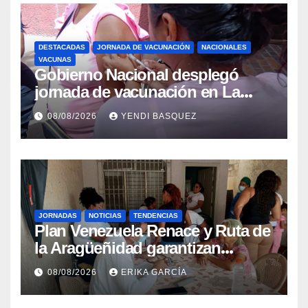
DESTACADAS
JORNADA DE VACUNACIÓN
NACIONALES
VACUNAS
Gobierno Nacional desplegó
jornada de vacunación en La
Guaira para garantizar protección
08/08/2026
YENDI BASQUEZ
epidemiológica
JORNADAS
NOTICIAS
TENDENCIAS
Plan Venezuela Renace y Ruta de
la Aragüeñidad garantizan
atención médica integral en
08/08/2026
ERIKA GARCÍA
Aragua