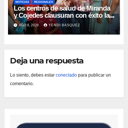
NOTICIAS
REGIONALES
Los centros de salud de Miranda
y Cojedes clausuran con éxito la
Semana Mundial de la Lactancia
AGO 8, 2026
YENDI BASQUEZ
Materna
Deja una respuesta
Lo siento, debes estar
conectado
para publicar un
comentario.