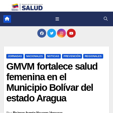
JORNADAS
NACIONALES
NOTICIAS
PREVENCIÓN
REGIONALES
GMVM fortalece salud
femenina en el
Municipio Bolívar del
estado Aragua
Por
Roiman fermin Navarro Venegas