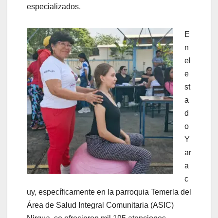
especializados.
E
n
el
e
st
a
d
o
Y
ar
a
c
uy, específicamente en la parroquia Temerla del
Área de Salud Integral Comunitaria (ASIC)