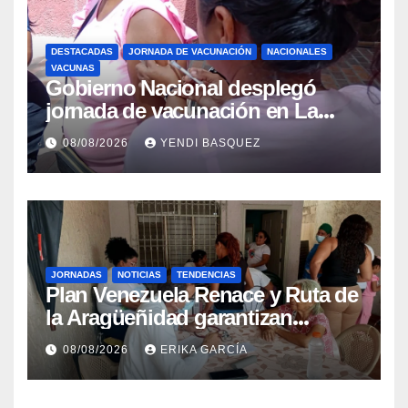
DESTACADAS
JORNADA DE VACUNACIÓN
NACIONALES
VACUNAS
Gobierno Nacional desplegó
jornada de vacunación en La
Guaira para garantizar protección
08/08/2026
YENDI BASQUEZ
epidemiológica
JORNADAS
NOTICIAS
TENDENCIAS
Plan Venezuela Renace y Ruta de
la Aragüeñidad garantizan
atención médica integral en
08/08/2026
ERIKA GARCÍA
Aragua