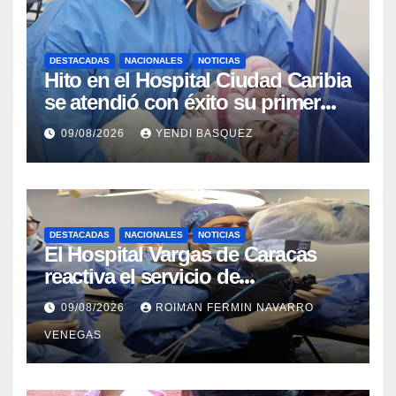
DESTACADAS
NACIONALES
NOTICIAS
Hito en el Hospital Ciudad Caribia
se atendió con éxito su primer
parto gemelar
09/08/2026
YENDI BASQUEZ
DESTACADAS
NACIONALES
NOTICIAS
El Hospital Vargas de Caracas
reactiva el servicio de
Colangiopancreatografía
09/08/2026
ROIMAN FERMIN NAVARRO
Retrógrada Endoscópica para
VENEGAS
beneficiar a cientos de pacientes