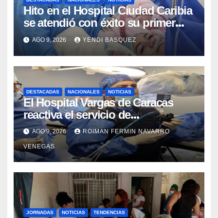
Hito en el Hospital Ciudad Caribia
se atendió con éxito su primer
parto gemelar
AGO 9, 2026
YENDI BASQUEZ
DESTACADAS
NACIONALES
NOTICIAS
El Hospital Vargas de Caracas
reactiva el servicio de
Colangiopancreatografía
AGO 9, 2026
ROIMAN FERMIN NAVARRO
Retrógrada Endoscópica para
VENEGAS
beneficiar a cientos de pacientes
JORNADAS
NOTICIAS
TENDENCIAS