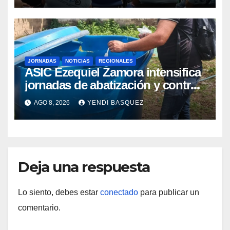
JORNADAS
NOTICIAS
REGIONALES
ASIC Ezequiel Zamora intensifica
jornadas de abatización y control
de vectores en comunidades del
AGO 8, 2026
YENDI BASQUEZ
Guárico
Deja una respuesta
Lo siento, debes estar
conectado
para publicar un
comentario.