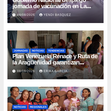
jornada de vacunación en La
Guaira para garantizar protección
08/08/2026
YENDI BASQUEZ
epidemiológica
JORNADAS
NOTICIAS
TENDENCIAS
Plan Venezuela Renace y Ruta de
la Aragüeñidad garantizan
atención médica integral en
08/08/2026
ERIKA GARCÍA
Aragua
NOTICIAS
REGIONALES