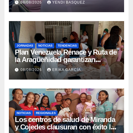
08/08/2026
YENDI BASQUEZ
epidemiológica
JORNADAS
NOTICIAS
TENDENCIAS
Plan Venezuela Renace y Ruta de
la Aragüeñidad garantizan
atención médica integral en
08/08/2026
ERIKA GARCÍA
Aragua
NOTICIAS
REGIONALES
Los centros de salud de Miranda
y Cojedes clausuran con éxito la