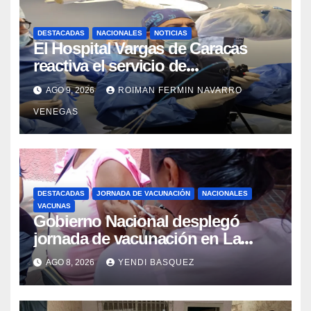
DESTACADAS
NACIONALES
NOTICIAS
El Hospital Vargas de Caracas
reactiva el servicio de
Colangiopancreatografía
AGO 9, 2026
ROIMAN FERMIN NAVARRO
Retrógrada Endoscópica para
VENEGAS
beneficiar a cientos de pacientes
DESTACADAS
JORNADA DE VACUNACIÓN
NACIONALES
VACUNAS
Gobierno Nacional desplegó
jornada de vacunación en La
Guaira para garantizar protección
AGO 8, 2026
YENDI BASQUEZ
epidemiológica