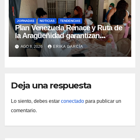
JORNADAS
NOTICIAS
TENDENCIAS
Plan Venezuela Renace y Ruta de
la Aragüeñidad garantizan
atención médica integral en
AGO 8, 2026
ERIKA GARCÍA
Aragua
Deja una respuesta
Lo siento, debes estar
conectado
para publicar un
comentario.