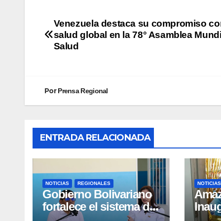
Venezuela destaca su compromiso con
salud global en la 78° Asamblea Mundi
Salud
Por
Prensa Regional
ENTRADA RELACIONADA
NOTICIAS
REGIONALES
NOTICIAS
Gobierno Bolivariano
​Ama
fortalece el sistema de
Inau
salud en Aragua con la
Madr