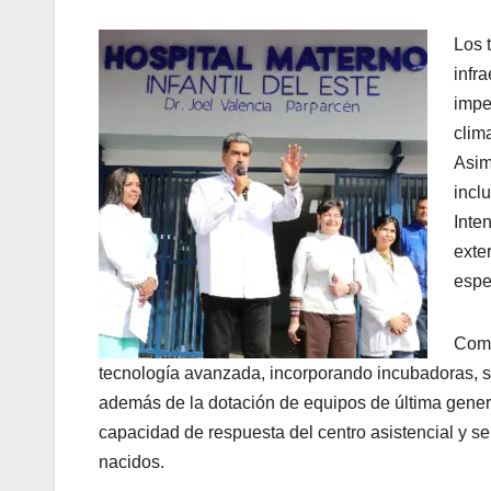
Los 
infr
impe
clim
Asim
incl
Inte
exte
espe
Como
tecnología avanzada, incorporando incubadoras, s
además de la dotación de equipos de última genera
capacidad de respuesta del centro asistencial y s
nacidos.