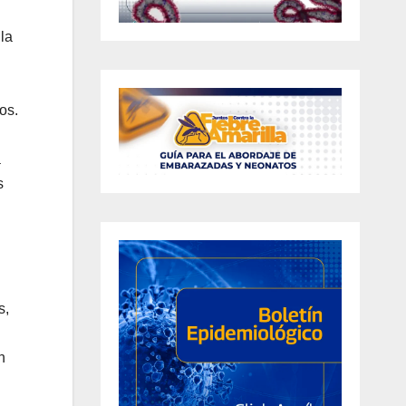
la
os.
a
s
s,
n