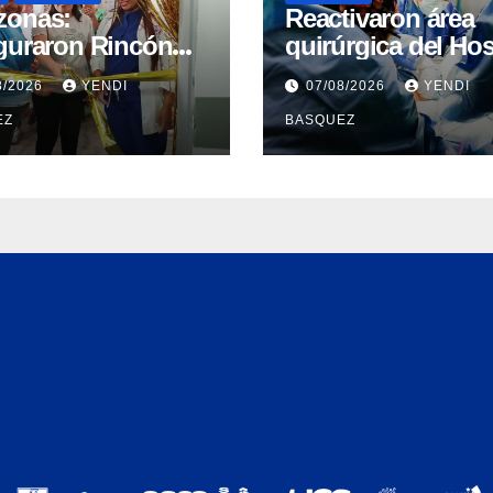
zonas:
Reactivaron área
guraron Rincón
quirúrgica del Hos
e-Bebé en el CPT
Dr. Pedro Del Corr
8/2026
YENDI
07/08/2026
YENDI
isas del
Guárico
EZ
BASQUEZ
uerto ​
guraron Rincón