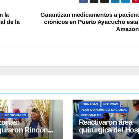
 la
Garantizan medicamentos a pacien
al de la
crónicos en Puerto Ayacucho est
Amazon
JORNADAS
NOTICIAS
PLAN QUIRÚRGICO NACIONAL
REGIONALES
REGIONALES
zonas:
Reactivaron área
guraron Rincón
quirúrgica del Hosp
e-Bebé en el CPT
Dr. Pedro Del Corr