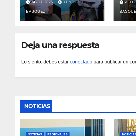
AGO 7, 2026
YENDI
AGO 7
reinauguración del CDI
II Br
BASQUEZ
BASQU
La Mora
Aerop
Inau
Deja una respuesta
Lo siento, debes estar
conectado
para publicar un co
NOTICIAS
NOTICIAS
REGIONALES
NOTICIA