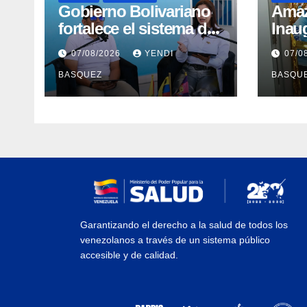
Gobierno Bolivariano
​Ama
fortalece el sistema de
Inau
salud en Aragua con la
Madr
07/08/2026
YENDI
07/0
reinauguración del CDI
II Br
BASQUEZ
BASQU
La Mora
Aerop
Inau
Garantizando el derecho a la salud de todos los
venezolanos a través de un sistema público
accesible y de calidad.