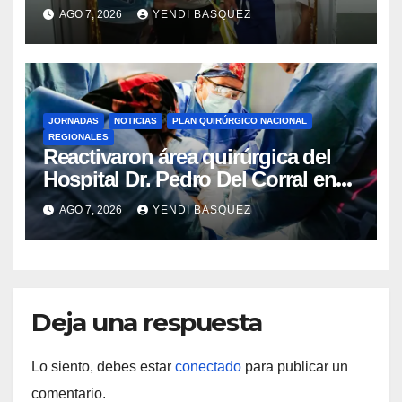
del Aeropuerto ​Inauguraron
AGO 7, 2026
YENDI BASQUEZ
Rincón
JORNADAS
NOTICIAS
PLAN QUIRÚRGICO NACIONAL
REGIONALES
Reactivaron área quirúrgica del
Hospital Dr. Pedro Del Corral en
Guárico
AGO 7, 2026
YENDI BASQUEZ
Deja una respuesta
Lo siento, debes estar
conectado
para publicar un
comentario.