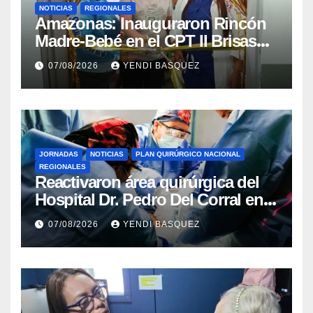
NOTICIAS
REGIONALES
​Amazonas: Inauguraron Rincón
Madre-Bebé en el CPT II Brisas
del Aeropuerto ​Inauguraron
07/08/2026
YENDI BASQUEZ
Rincón
JORNADAS
NOTICIAS
PLAN QUIRÚRGICO NACIONAL
REGIONALES
Reactivaron área quirúrgica del
Hospital Dr. Pedro Del Corral en
Guárico
07/08/2026
YENDI BASQUEZ