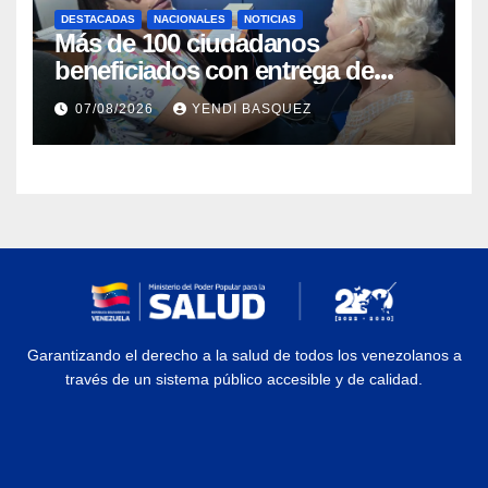
DESTACADAS
NACIONALES
NOTICIAS
Más de 100 ciudadanos
beneficiados con entrega de
prótesis auditivas en el Centro de
07/08/2026
YENDI BASQUEZ
Rehabilitación J.J. Arvelo
Garantizando el derecho a la salud de todos los venezolanos a
través de un sistema público accesible y de calidad.