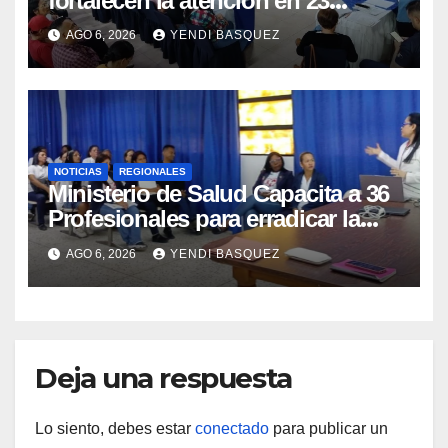
fortalecen la atención en 23
municipios
AGO 6, 2026
YENDI BASQUEZ
NOTICIAS
REGIONALES
Ministerio de Salud Capacita a 36
Profesionales para erradicar la
Tuberculosis en Yaracuy
AGO 6, 2026
YENDI BASQUEZ
Deja una respuesta
Lo siento, debes estar
conectado
para publicar un