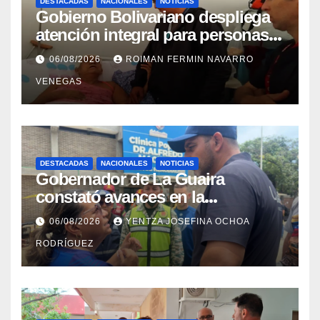
DESTACADAS
NACIONALES
NOTICIAS
Gobierno Bolivariano despliega
atención integral para personas
con discapacidad en
06/08/2026
ROIMAN FERMIN NAVARRO
campamentos de La Guaira
VENEGAS
DESTACADAS
NACIONALES
NOTICIAS
Gobernador de La Guaira
constató avances en la
rehabilitación del Hospitalito de
06/08/2026
YENTZA JOSEFINA OCHOA
Catia la Mar
RODRÍGUEZ