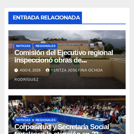
ENTRADA RELACIONADA
NOTICIAS
REGIONALES
Comisión del Ejecutivo regional
inspeccionó obras de
recuperación en la Maternidad
AGO 6, 2026
YENTZA JOSEFINA OCHOA
Integral Aragua
RODRÍGUEZ
NOTICIAS
REGIONALES
Corposalud y Secretaría Social