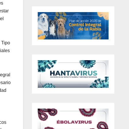
es
estar
el
 Tipo
iales
tegral
sario
idad
cos