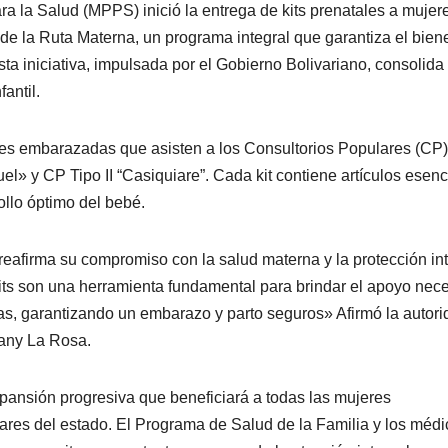
ra la Salud (MPPS) inició la entrega de kits prenatales a mujer
 la Ruta Materna, un programa integral que garantiza el bien
ta iniciativa, impulsada por el Gobierno Bolivariano, consolida 
antil.
eres embarazadas que asisten a los Consultorios Populares (CP)
el» y CP Tipo II “Casiquiare”. Cada kit contiene artículos esenc
ollo óptimo del bebé.
 reafirma su compromiso con la salud materna y la protección in
ts son una herramienta fundamental para brindar el apoyo nece
das, garantizando un embarazo y parto seguros» Afirmó la autor
any La Rosa.
xpansión progresiva que beneficiará a todas las mujeres
res del estado. El Programa de Salud de la Familia y los médi