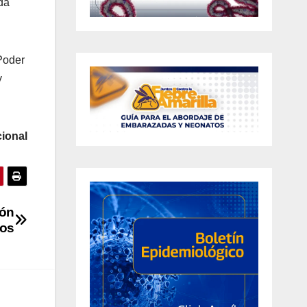
da
 Poder
y
ional
ión
nos