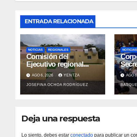
ENTRADA RELACIONADA
NOTICIAS
REGIONALES
NOTICIAS
Comisión del
Corp
Ejecutivo regional
Secre
inspeccionó obras de
forta
AGO 6, 2026
YENTZA
AGO 6
recuperación en la
en 2
JOSEFINA OCHOA RODRÍGUEZ
BASQU
Maternidad Integral
Aragua
Deja una respuesta
Lo siento, debes estar
conectado
para publicar un co