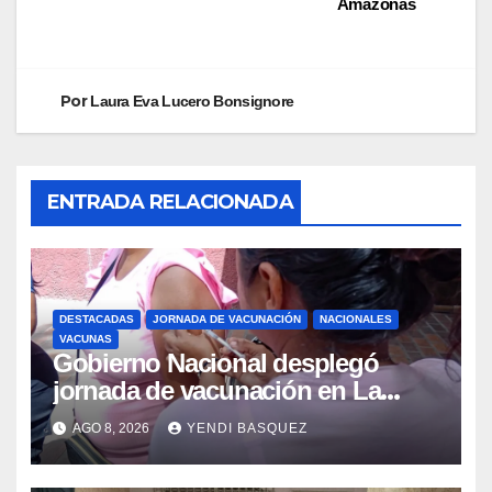
Amazonas
Por
Laura Eva Lucero Bonsignore
ENTRADA RELACIONADA
DESTACADAS
JORNADA DE VACUNACIÓN
NACIONALES
VACUNAS
Gobierno Nacional desplegó
jornada de vacunación en La
Guaira para garantizar protección
AGO 8, 2026
YENDI BASQUEZ
epidemiológica