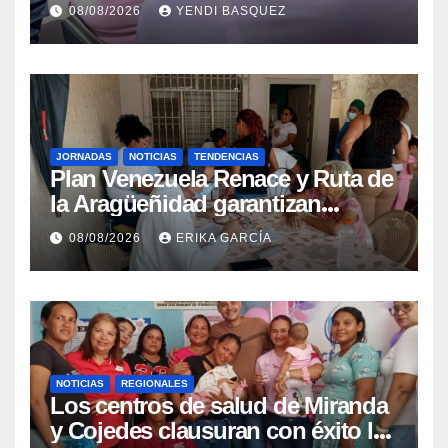
Guaira para garantizar protección
08/08/2026
YENDI BASQUEZ
epidemiológica
JORNADAS
NOTICIAS
TENDENCIAS
Plan Venezuela Renace y Ruta de
la Aragüeñidad garantizan
atención médica integral en
08/08/2026
ERIKA GARCÍA
Aragua
NOTICIAS
REGIONALES
Los centros de salud de Miranda
y Cojedes clausuran con éxito la