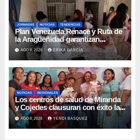
JORNADAS
NOTICIAS
TENDENCIAS
Plan Venezuela Renace y Ruta de
la Aragüeñidad garantizan
atención médica integral en
AGO 8, 2026
ERIKA GARCÍA
Aragua
NOTICIAS
REGIONALES
Los centros de salud de Miranda
y Cojedes clausuran con éxito la
Semana Mundial de la Lactancia
AGO 8, 2026
YENDI BASQUEZ
Materna