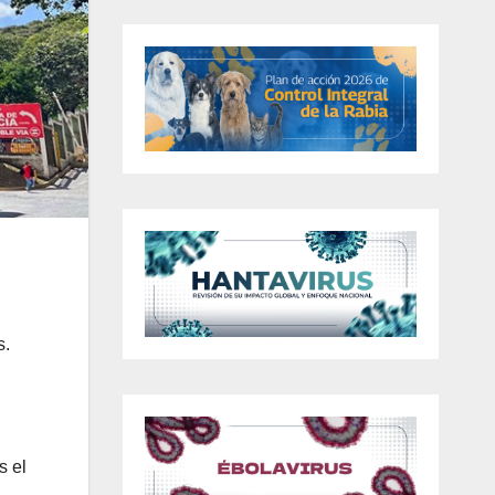
s.
s el