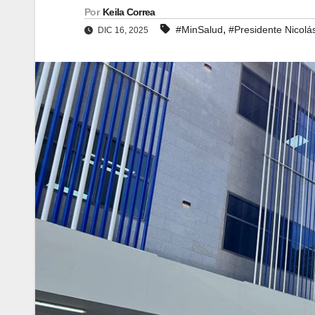
Por
Keila Correa
,
#MinSalud
#Presidente Nicol
DIC 16, 2025