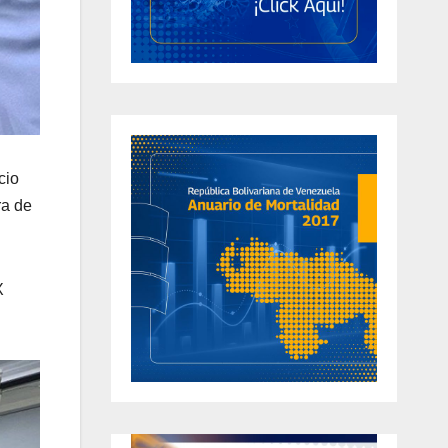
cio
ra de
X