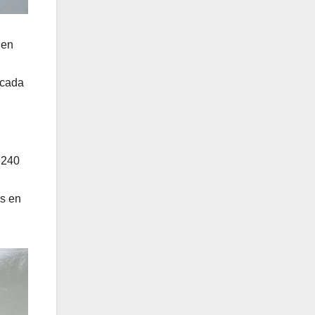
 en
 cada
 240
os en