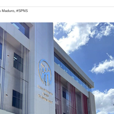
,
ás Maduro
#SPNS