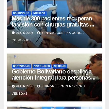
NACIONALES
NOTICIAS
Más de 300 pacientes recuperan
la visión con cirugías gratuitas de
cataratas en Zulia
AGO 6, 2026
YENTZA JOSEFINA OCHOA
RODRÍGUEZ
DESTACADAS
NACIONALES
NOTICIAS
Gobierno Bolivariano despliega
atención integral para personas
con discapacidad en
AGO 6, 2026
ROIMAN FERMIN NAVARRO
campamentos de La Guaira
VENEGAS