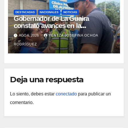
DESTACADAS
NACIONALES
NOTICIAS
Gobernador de La Guaira
constató avances en la
rehabilitación del Hospitalito de
AGO 6, 2026
YENTZA JOSEFINA OCHOA
Catia la Mar
RODRÍGUEZ
Deja una respuesta
Lo siento, debes estar
conectado
para publicar un
comentario.