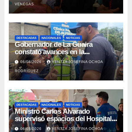
VENEGAS
DESTACADAS
NACIONALES
NOTICIAS
Gobernador de La Guaira
constató avances en la
rehabilitación del Hospitalito de
06/08/2026
YENTZA JOSEFINA OCHOA
Catia la Mar
RODRÍGUEZ
DESTACADAS
NACIONALES
NOTICIAS
Ministro Carlos Alvarado
supervisó espacios del Hospital
Dermatológico Dr. Martín Vegas
06/08/2026
YENTZA JOSEFINA OCHOA