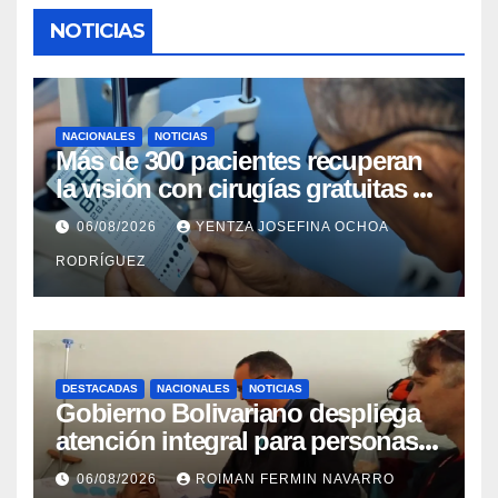
NOTICIAS
NACIONALES
NOTICIAS
Más de 300 pacientes recuperan
la visión con cirugías gratuitas de
cataratas en Zulia
06/08/2026
YENTZA JOSEFINA OCHOA
RODRÍGUEZ
DESTACADAS
NACIONALES
NOTICIAS
Gobierno Bolivariano despliega
atención integral para personas
con discapacidad en
06/08/2026
ROIMAN FERMIN NAVARRO
campamentos de La Guaira