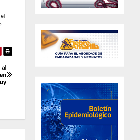
,
 el
o
 al
 en
cuy