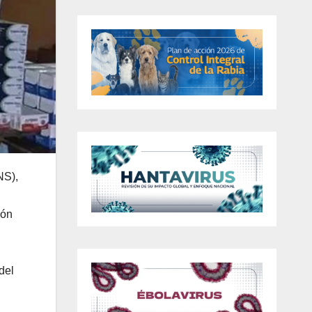
NS),
ión
del