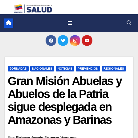
JORNADAS
NACIONALES
NOTICIAS
PREVENCIÓN
REGIONALES
Gran Misión Abuelas y
Abuelos de la Patria
sigue desplegada en
Amazonas y Barinas
Por
Roiman fermin Navarro Venegas