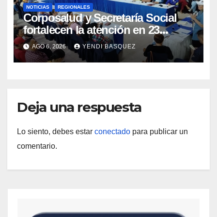
NOTICIAS
REGIONALES
Corposalud y Secretaría Social
fortalecen la atención en 23
municipios
AGO 6, 2026
YENDI BASQUEZ
Deja una respuesta
Lo siento, debes estar
conectado
para publicar un
comentario.