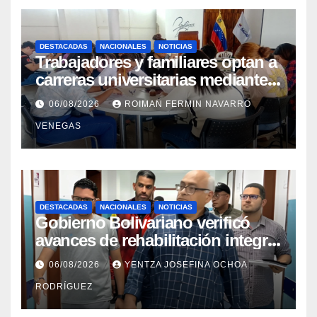
DESTACADAS
NACIONALES
NOTICIAS
Trabajadores y familiares optan a
carreras universitarias mediante
convenio entre MinSalud y la
06/08/2026
ROIMAN FERMIN NAVARRO
UCV
VENEGAS
DESTACADAS
NACIONALES
NOTICIAS
Gobierno Bolivariano verificó
avances de rehabilitación integral
en el Hospital Dr. José María
06/08/2026
YENTZA JOSEFINA OCHOA
Vargas
RODRÍGUEZ