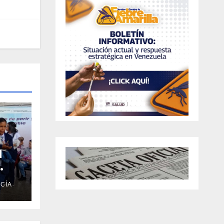
l
CÍA
vida