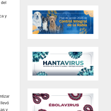
 del
ca y
ntizar
 llevó
cas y