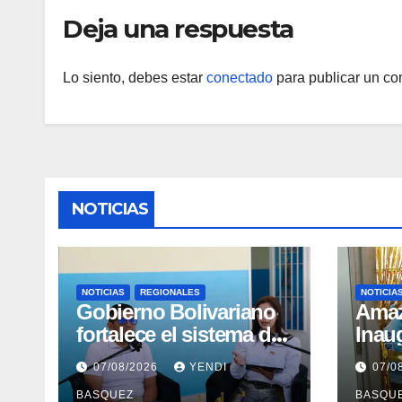
Deja una respuesta
Lo siento, debes estar
conectado
para publicar un co
NOTICIAS
NOTICIAS
REGIONALES
NOTICIA
Gobierno Bolivariano
​Ama
fortalece el sistema de
Inau
salud en Aragua con la
Madr
07/08/2026
YENDI
07/0
reinauguración del CDI
II Br
BASQUEZ
BASQU
La Mora
Aerop