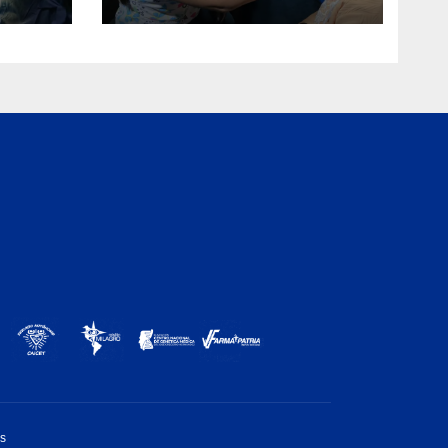
de Rehabilitación J.J.
Arvelo
os