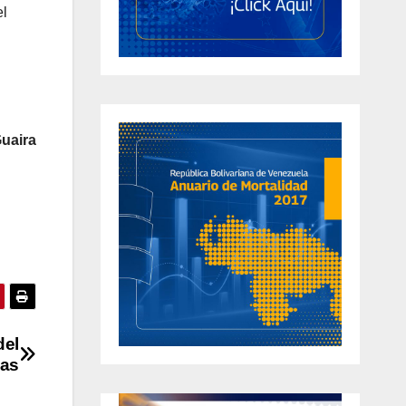
el
uaira
del
nas