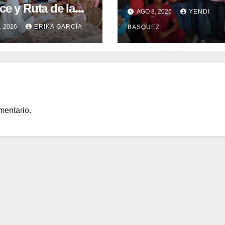
clausuran con éxit
e y Ruta de la
AGO 8, 2026
YENDI
Semana Mundial de
üeñidad
, 2026
ERIKA GARCÍA
BASQUEZ
Lactancia Materna
tizan atención
a integral en
ua
mentario.