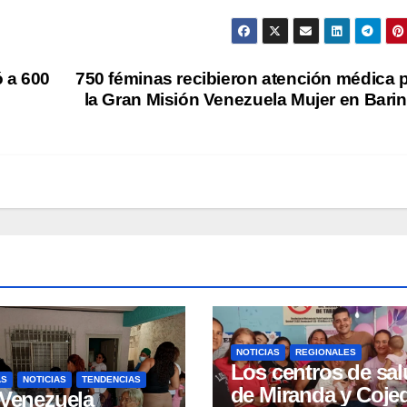
ó a 600
750 féminas recibieron atención médica 
la Gran Misión Venezuela Mujer en Bari
NOTICIAS
REGIONALES
Los centros de sa
AS
NOTICIAS
TENDENCIAS
de Miranda y Coje
 Venezuela