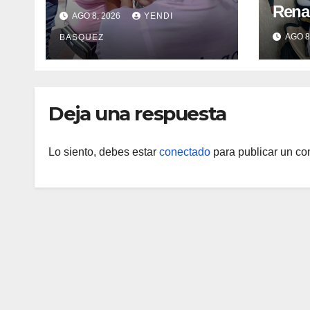
vacunación en La
Renac
AGO 8, 2026
YENDI
Guaira para garantizar
Arag
AGO 8
BASQUEZ
protección
garan
epidemiológica
médic
Arag
Deja una respuesta
Lo siento, debes estar
conectado
para publicar un co