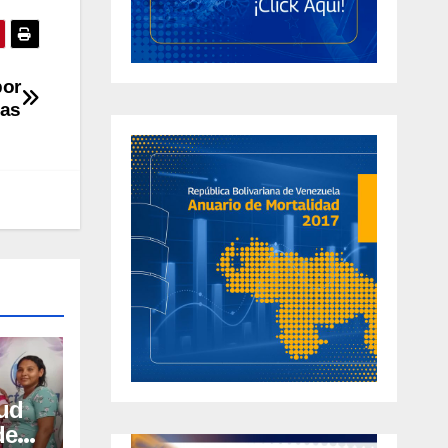
por
nas
lud
des