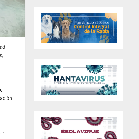
dad
s,
de
cación
de