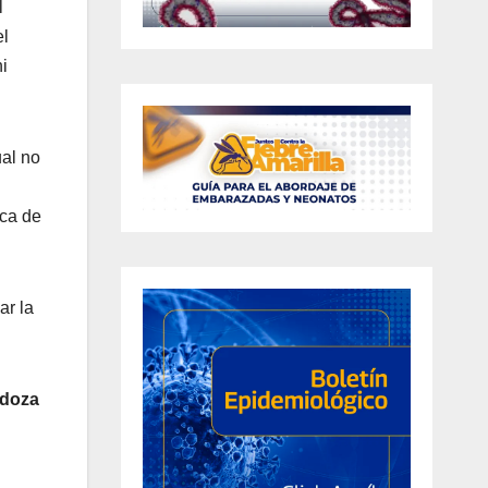
l
el
i
ual no
ica de
ar la
ndoza