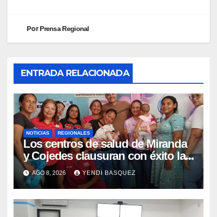
Por
Prensa Regional
ENTRADA RELACIONADA
NOTICIAS
REGIONALES
Los centros de salud de Miranda
y Cojedes clausuran con éxito la
Semana Mundial de la Lactancia
AGO 8, 2026
YENDI BASQUEZ
Materna