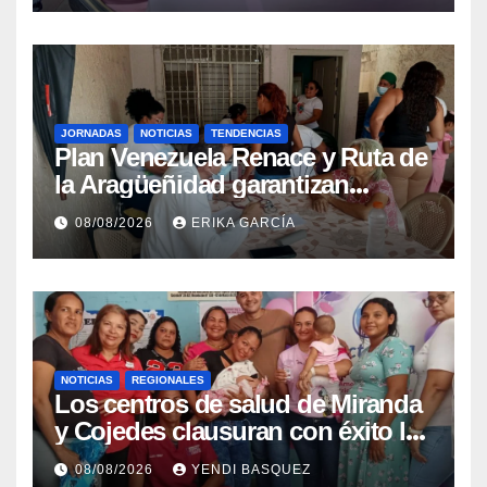
JORNADAS
NOTICIAS
TENDENCIAS
Plan Venezuela Renace y Ruta de
la Aragüeñidad garantizan
atención médica integral en
08/08/2026
ERIKA GARCÍA
Aragua
NOTICIAS
REGIONALES
Los centros de salud de Miranda
y Cojedes clausuran con éxito la
Semana Mundial de la Lactancia
08/08/2026
YENDI BASQUEZ
Materna