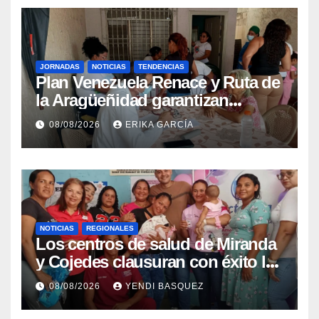
JORNADAS
NOTICIAS
TENDENCIAS
Plan Venezuela Renace y Ruta de
la Aragüeñidad garantizan
atención médica integral en
08/08/2026
ERIKA GARCÍA
Aragua
NOTICIAS
REGIONALES
Los centros de salud de Miranda
y Cojedes clausuran con éxito la
Semana Mundial de la Lactancia
08/08/2026
YENDI BASQUEZ
Materna