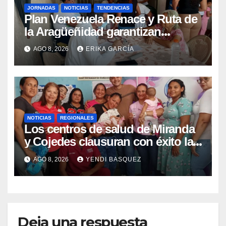
JORNADAS
NOTICIAS
TENDENCIAS
Plan Venezuela Renace y Ruta de
la Aragüeñidad garantizan
atención médica integral en
AGO 8, 2026
ERIKA GARCÍA
Aragua
NOTICIAS
REGIONALES
Los centros de salud de Miranda
y Cojedes clausuran con éxito la
Semana Mundial de la Lactancia
AGO 8, 2026
YENDI BASQUEZ
Materna
Deja una respuesta