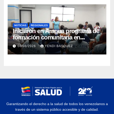
NOTICIAS
REGIONALES
Iniciaron en Aragua programa de
formación comunitaria en
atención a personas con
08/08/2026
YENDI BASQUEZ
discapacidad
Garantizando el derecho a la salud de todos los venezolanos a
través de un sistema público accesible y de calidad.