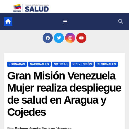
JORNADAS
NACIONALES
NOTICIAS
PREVENCIÓN
REGIONALES
Gran Misión Venezuela
Mujer realiza despliegue
de salud en Aragua y
Cojedes
Por
Roiman fermin Navarro Venegas