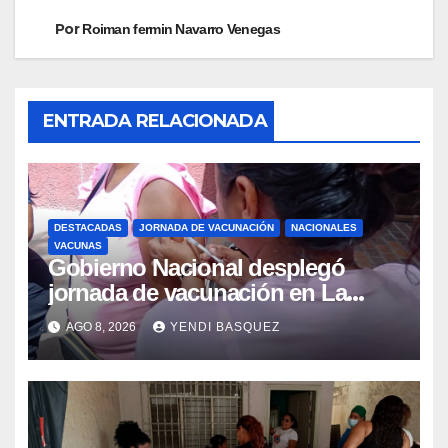
Por
Roiman fermin Navarro Venegas
ENTRADA RELACIONADA
DESTACADAS
JORNADA DE VACUNACIÓN
NACIONALES
VACUNAS
Gobierno Nacional desplegó
jornada de vacunación en La
Guaira para garantizar protección
AGO 8, 2026
YENDI BASQUEZ
epidemiológica