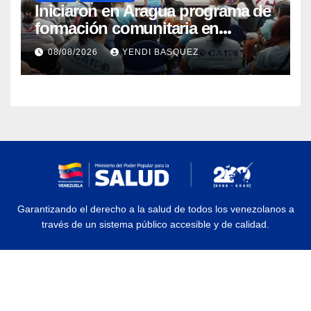
Iniciaron en Aragua programa de
formación comunitaria en
atención a personas con
08/08/2026
YENDI BASQUEZ
discapacidad
Garantizando el derecho a la salud de todos los venezolanos a
través de un sistema público accesible y de calidad.