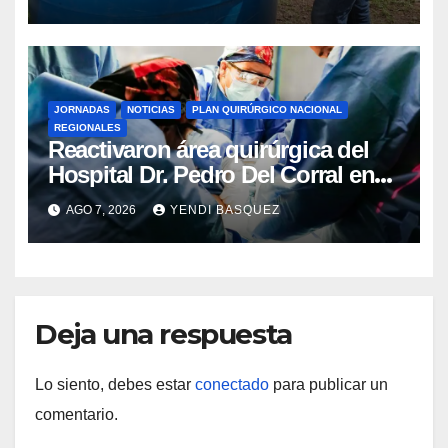
Guárico
JORNADAS
NOTICIAS
PLAN QUIRÚRGICO NACIONAL
REGIONALES
Reactivaron área quirúrgica del
Hospital Dr. Pedro Del Corral en
Guárico
AGO 7, 2026
YENDI BASQUEZ
Deja una respuesta
Lo siento, debes estar
conectado
para publicar un
comentario.