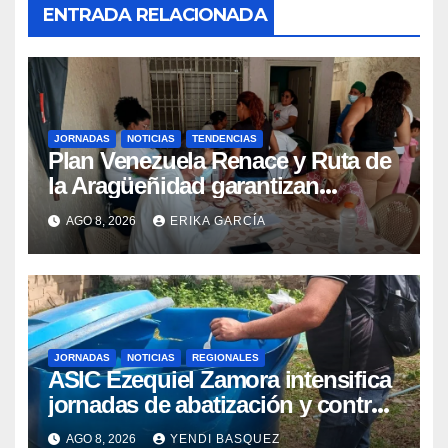
ENTRADA RELACIONADA
JORNADAS
NOTICIAS
TENDENCIAS
Plan Venezuela Renace y Ruta de
la Aragüeñidad garantizan
atención médica integral en
AGO 8, 2026
ERIKA GARCÍA
Aragua
JORNADAS
NOTICIAS
REGIONALES
ASIC Ezequiel Zamora intensifica
jornadas de abatización y control
de vectores en comunidades del
AGO 8, 2026
YENDI BASQUEZ