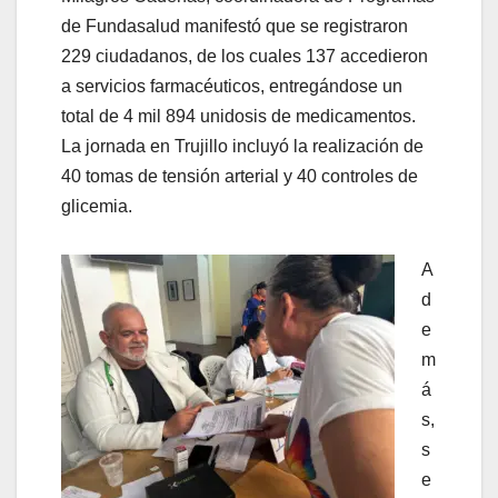
de Fundasalud manifestó que se registraron
229 ciudadanos, de los cuales 137 accedieron
a servicios farmacéuticos, entregándose un
total de 4 mil 894 unidosis de medicamentos.
La jornada en Trujillo incluyó la realización de
40 tomas de tensión arterial y 40 controles de
glicemia.
A
d
e
m
á
s,
s
e