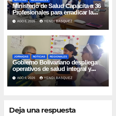
NOTICIAS
REGIONALES
Ministerio de Salud Capacita a 36
Profesionales para erradicar la
Tuberculosis en Yaracuy
AGO 6, 2026
YENDI BASQUEZ
JORNADAS
NOTICIAS
REGIONALES
Gobierno Bolivariano despliega
operativos de salud integral y
protección social en los
AGO 6, 2026
YENDI BASQUEZ
municipios Sucre y Mario Briceño
Iragorry del estado Aragua
Deja una respuesta