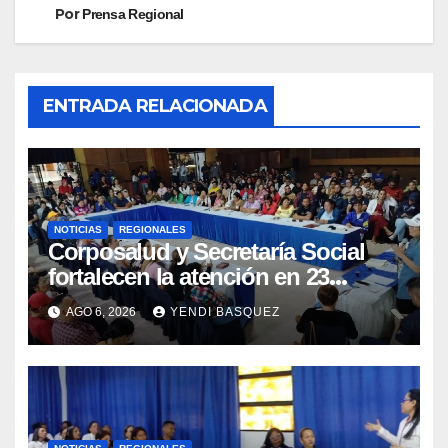
Por
Prensa Regional
ENTRADA RELACIONADA
NOTICIAS
REGIONALES
Corposalud y Secretaría Social
fortalecen la atención en 23
municipios
AGO 6, 2026
YENDI BASQUEZ