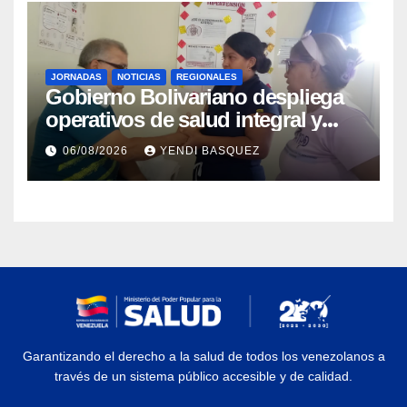
JORNADAS
NOTICIAS
REGIONALES
Gobierno Bolivariano despliega
operativos de salud integral y
protección social en los
06/08/2026
YENDI BASQUEZ
municipios Sucre y Mario
Briceño Iragorry del estado
Aragua
Garantizando el derecho a la salud de todos los venezolanos a
través de un sistema público accesible y de calidad.