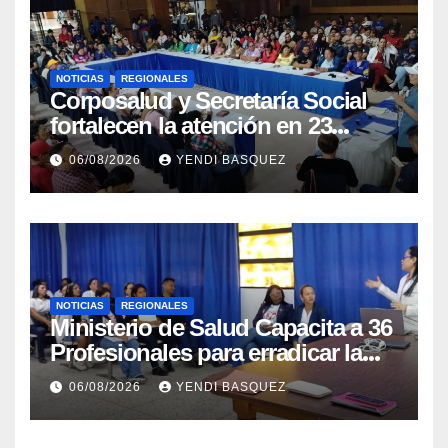
NOTICIAS
REGIONALES
Corposalud y Secretaría Social
fortalecen la atención en 23
municipios
06/08/2026
YENDI BASQUEZ
NOTICIAS
REGIONALES
Ministerio de Salud Capacita a 36
Profesionales para erradicar la
Tuberculosis en Yaracuy
06/08/2026
YENDI BASQUEZ