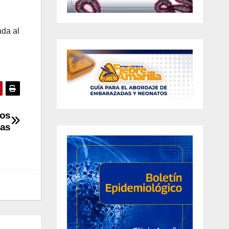
ada al
mos
nas