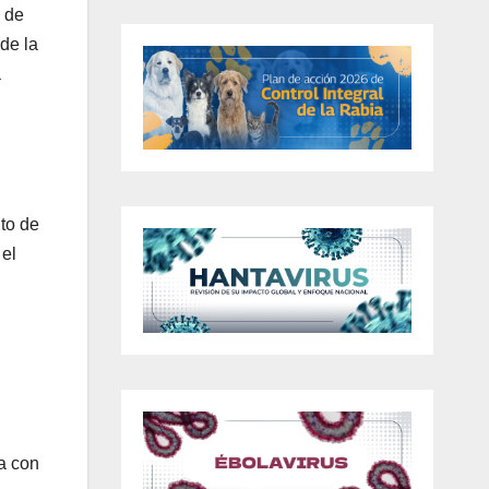
n de
de la
a
nto de
 el
a con