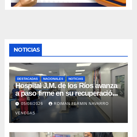
NOTICIAS
DESTACADAS
NACIONALES
NOTICIAS
Hospital J.M. de los Ríos avanza
a paso firme en su recuperación
tras los recientes eventos
05/08/2026
ROIMAN FERMIN NAVARRO
sísmicos
VENEGAS