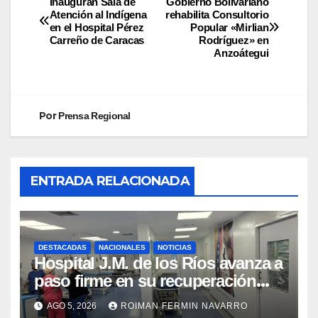
Inauguran Sala de
Gobierno Bolivariano
Atención al Indígena
rehabilita Consultorio
en el Hospital Pérez
Popular «Mirlian
Carreño de Caracas
Rodríguez» en
Anzoátegui
Por
Prensa Regional
ENTRADA RELACIONADA
DESTACADAS
NACIONALES
NOTICIAS
Hospital J.M. de los Ríos avanza a
paso firme en su recuperación
tras los recientes eventos
AGO 5, 2026
ROIMAN FERMIN NAVARRO
sísmicos