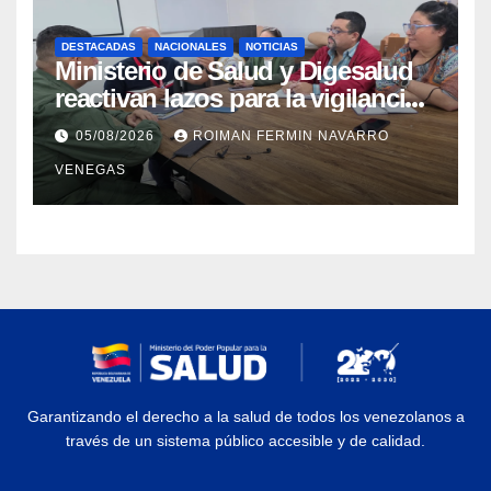
DESTACADAS
NACIONALES
NOTICIAS
Ministerio de Salud y Digesalud
reactivan lazos para la vigilancia
epidemiológica y el control de
05/08/2026
ROIMAN FERMIN NAVARRO
enfermedades
VENEGAS
Garantizando el derecho a la salud de todos los venezolanos a
través de un sistema público accesible y de calidad.