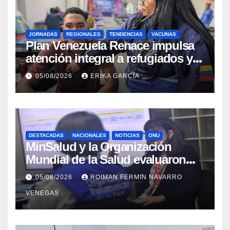
JORNADAS
REGIONALES
TENDENCIAS
VACUNAS
​Plan Venezuela Renace impulsa
atención integral a refugiados y
evaluación de vacunación en
05/08/2026
ERIKA GARCÍA
Aragua
DESTACADAS
NACIONALES
NOTICIAS
ONU
MinSalud y la Organización
Mundial de la Salud evaluaron
propuesta técnica integral en
05/08/2026
ROIMAN FERMIN NAVARRO
materia de agua saneamiento e
VENEGAS
higiene ante contingencia
sísmica