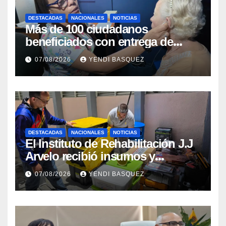
DESTACADAS
NACIONALES
NOTICIAS
Más de 100 ciudadanos
beneficiados con entrega de
prótesis auditivas en el Centro de
07/08/2026
YENDI BASQUEZ
Rehabilitación J.J. Arvelo
DESTACADAS
NACIONALES
NOTICIAS
El Instituto de Rehabilitación J.J
Arvelo recibió insumos y
herramientas para la atención de
07/08/2026
YENDI BASQUEZ
personas con discapacidad