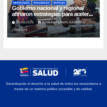
DESTACADAS
NACIONALES
NOTICIAS
Gobierno nacional y regional
afinaron estrategias para acelerar
la vacunación antirrábica en el
07/08/2026
ROIMAN FERMIN NAVARRO
estado Zulia
VENEGAS
Garantizando el derecho a la salud de todos los venezolanos a
través de un sistema público accesible y de calidad.