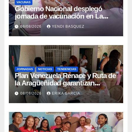
VACUNAS
Gobierno Nacional desplegó
jornada de vacunación en La
Guaira para garantizar protección
08/08/2026
YENDI BASQUEZ
epidemiológica
JORNADAS
NOTICIAS
TENDENCIAS
Plan Venezuela Renace y Ruta de
la Aragüeñidad garantizan
atención médica integral en
08/08/2026
ERIKA GARCÍA
Aragua