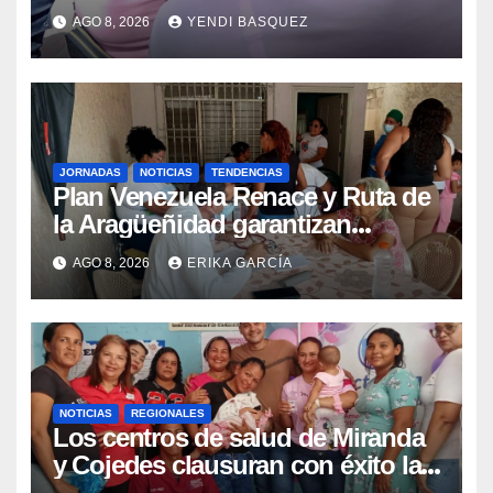
Guaira para garantizar protección
AGO 8, 2026
YENDI BASQUEZ
epidemiológica
JORNADAS
NOTICIAS
TENDENCIAS
Plan Venezuela Renace y Ruta de
la Aragüeñidad garantizan
atención médica integral en
AGO 8, 2026
ERIKA GARCÍA
Aragua
NOTICIAS
REGIONALES
Los centros de salud de Miranda
y Cojedes clausuran con éxito la
Semana Mundial de la Lactancia