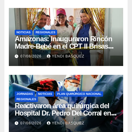
NOTICIAS
REGIONALES
​Amazonas: Inauguraron Rincón
Madre-Bebé en el CPT II Brisas
del Aeropuerto ​Inauguraron
07/08/2026
YENDI BASQUEZ
Rincón
JORNADAS
NOTICIAS
PLAN QUIRÚRGICO NACIONAL
REGIONALES
Reactivaron área quirúrgica del
Hospital Dr. Pedro Del Corral en
Guárico
07/08/2026
YENDI BASQUEZ