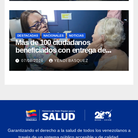
DESTACADAS
NACIONALES
NOTICIAS
Más de 100 ciudadanos
beneficiados con entrega de
prótesis auditivas en el Centro de
07/08/2026
YENDI BASQUEZ
Rehabilitación J.J. Arvelo
Garantizando el derecho a la salud de todos los venezolanos a
través de un sistema público accesible y de calidad.