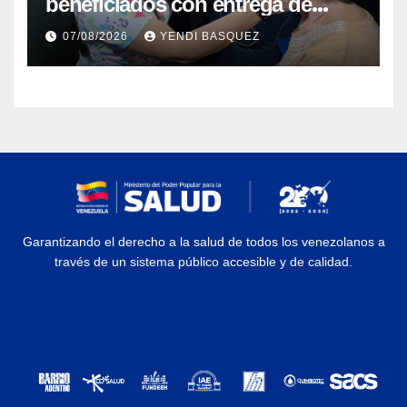
beneficiados con entrega de
prótesis auditivas en el Centro de
07/08/2026
YENDI BASQUEZ
Rehabilitación J.J. Arvelo
Garantizando el derecho a la salud de todos los venezolanos a
través de un sistema público accesible y de calidad.