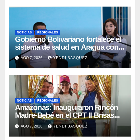
NOTICIAS
REGIONALES
Gobierno Bolivariano fortalece el
sistema de salud en Aragua con
la reinauguración del CDI La Mora
AGO 7, 2026
YENDI BASQUEZ
NOTICIAS
REGIONALES
​Amazonas: Inauguraron Rincón
Madre-Bebé en el CPT II Brisas
del Aeropuerto ​Inauguraron
AGO 7, 2026
YENDI BASQUEZ
Rincón