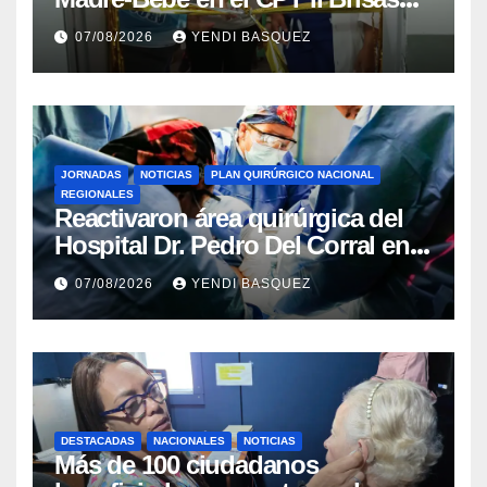
del Aeropuerto ​Inauguraron
07/08/2026
YENDI BASQUEZ
Rincón
JORNADAS
NOTICIAS
PLAN QUIRÚRGICO NACIONAL
REGIONALES
Reactivaron área quirúrgica del
Hospital Dr. Pedro Del Corral en
Guárico
07/08/2026
YENDI BASQUEZ
DESTACADAS
NACIONALES
NOTICIAS
Más de 100 ciudadanos