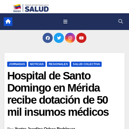
JORNADAS
NOTICIAS
REGIONALES
SALUD COLECTIVA
Hospital de Santo
Domingo en Mérida
recibe dotación de 50
mil insumos médicos
Por
Yentza Josefina Ochoa Rodríguez