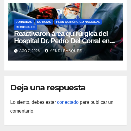
JORNADAS
NOTICIAS
PLAN QUIRÚRGICO NACIONAL
REGIONALES
Reactivaron área quirúrgica del
Hospital Dr. Pedro Del Corral en
Guárico
AGO 7, 2026
YENDI BASQUEZ
Deja una respuesta
Lo siento, debes estar
conectado
para publicar un
comentario.