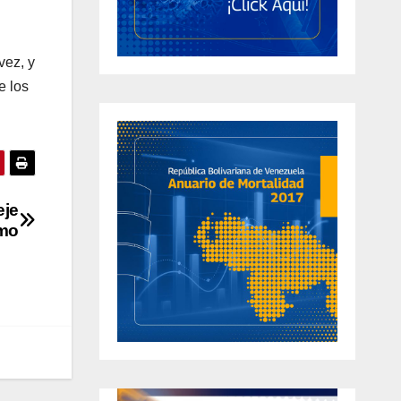
vez, y
e los
eje
mo