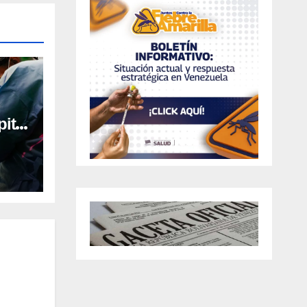
ital
al en