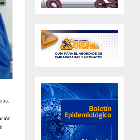
idas.
ación
el