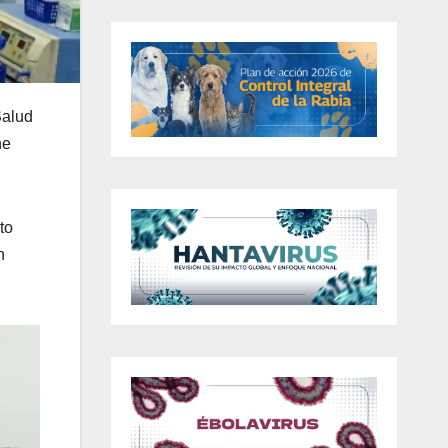
Salud
ne
to
n