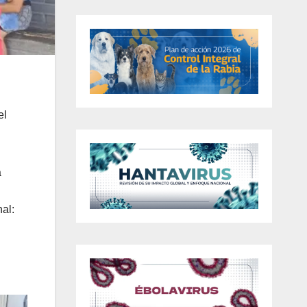
el
a
nal: