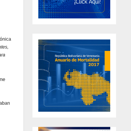
fónica
ntes,
ara
rme
saban