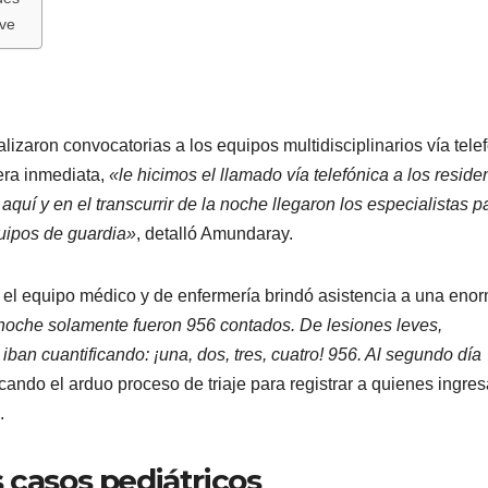
ave
ealizaron convocatorias a los equipos multidisciplinarios vía tele
era inmediata,
«le hicimos el llamado vía telefónica a los reside
quí y en el transcurrir de la noche llegaron los especialistas p
quipos de guardia»
, detalló Amundaray.
o, el equipo médico y de enfermería brindó asistencia a una eno
noche solamente fueron 956 contados. De lesiones leves,
an cuantificando: ¡una, dos, tres, cuatro! 956. Al segundo día
licando el arduo proceso de triaje para registrar a quienes ingre
.
 casos pediátricos