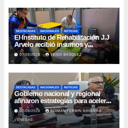
DESTACADAS
NACIONALES
NOTICIAS
El Instituto de Rehabilitación J.J
Arvelo recibió insumos y
herramientas para la atención de
07/08/2026
YENDI BASQUEZ
personas con discapacidad
DESTACADAS
NACIONALES
NOTICIAS
Gobierno nacional y regional
afinaron estrategias para acelerar
la vacunación antirrábica en el
07/08/2026
ROIMAN FERMIN NAVARRO
estado Zulia
VENEGAS