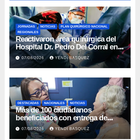
JORNADAS
NOTICIAS
PLAN QUIRÚRGICO NACIONAL
REGIONALES
Reactivaron área quirúrgica del
Hospital Dr. Pedro Del Corral en
Guárico
07/08/2026
YENDI BASQUEZ
DESTACADAS
NACIONALES
NOTICIAS
Más de 100 ciudadanos
beneficiados con entrega de
prótesis auditivas en el Centro de
07/08/2026
YENDI BASQUEZ
Rehabilitación J.J. Arvelo