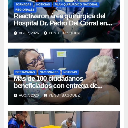
JORNADAS
NOTICIAS
PLAN QUIRÚRGICO NACIONAL
REGIONALES
Reactivaron área quirúrgica del
Hospital Dr. Pedro Del Corral en
Guárico
AGO 7, 2026
YENDI BASQUEZ
DESTACADAS
NACIONALES
NOTICIAS
Más de 100 ciudadanos
beneficiados con entrega de
prótesis auditivas en el Centro de
AGO 7, 2026
YENDI BASQUEZ
Rehabilitación J.J. Arvelo