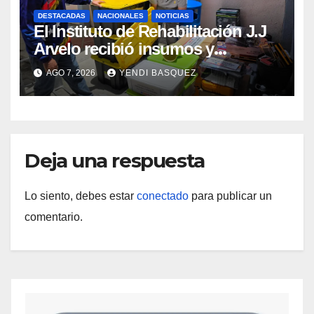
DESTACADAS
NACIONALES
NOTICIAS
El Instituto de Rehabilitación J.J
Arvelo recibió insumos y
herramientas para la atención de
AGO 7, 2026
YENDI BASQUEZ
personas con discapacidad
Deja una respuesta
Lo siento, debes estar
conectado
para publicar un
comentario.