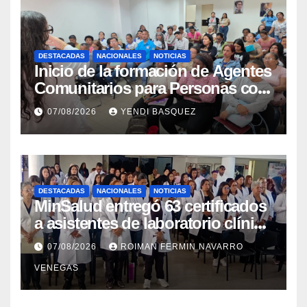
DESTACADAS
NACIONALES
NOTICIAS
Inicio de la formación de Agentes
Comunitarios para Personas con
Discapacidad en el Centro de
07/08/2026
YENDI BASQUEZ
Rehabilitación J.J. Arvelo
DESTACADAS
NACIONALES
NOTICIAS
MinSalud entregó 63 certificados
a asistentes de laboratorio clínico
para garantizar respaldo legal y
07/08/2026
ROIMAN FERMIN NAVARRO
profesional
VENEGAS