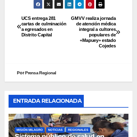
UCS entrega 281
GMVV realiza jornada
cartas de culminación
de atención médica
a egresados en
integral a cultores
Distrito Capital
populares de
«Mapuey» estado
Cojedes
Por
Prensa Regional
ENTRADA RELACIONADA
MISIÓN MILAGRO
NOTICIAS
REGIONALES
Sistema público de salud en