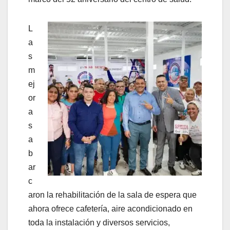
L
a
s
m
ej
or
a
s
a
b
ar
c
aron la rehabilitación de la sala de espera que
ahora ofrece cafetería, aire acondicionado en
toda la instalación y diversos servicios,