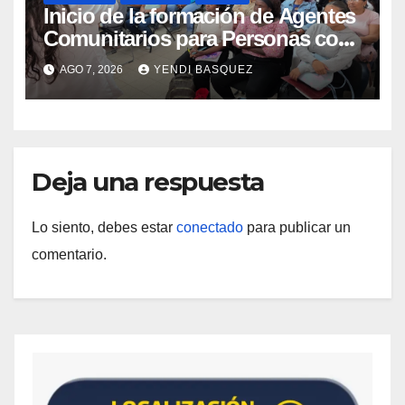
Inicio de la formación de Agentes
Comunitarios para Personas con
Discapacidad en el Centro de
AGO 7, 2026
YENDI BASQUEZ
Rehabilitación J.J. Arvelo
Deja una respuesta
Lo siento, debes estar
conectado
para publicar un
comentario.