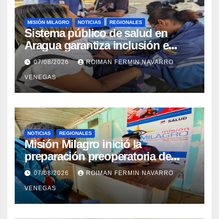
MISIÓN MILAGRO
NOTICIAS
REGIONALES
Sistema público de salud en
Aragua garantiza inclusión e
inmunidad para más de 480
07/08/2026
ROIMAN FERMIN NAVARRO
familias mediante cuatro
VENEGAS
abordajes asistenciales
NOTICIAS
REGIONALES
Misión Milagro inició la
preparación preoperatoria de
cataratas en Cojedes
07/08/2026
ROIMAN FERMIN NAVARRO
VENEGAS