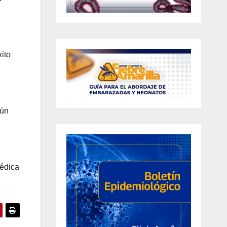
ito
gún
médica