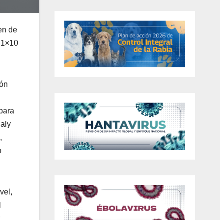
en de
 1×10
ión
 para
galy
,
o
vel,
l
.