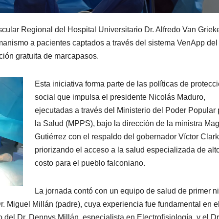
ular Regional del Hospital Universitario Dr. Alfredo Van Griek
manismo a pacientes captados a través del sistema VenApp del
ción gratuita de marcapasos.
​Esta iniciativa forma parte de las políticas de protecc
social que impulsa el presidente Nicolás Maduro,
ejecutadas a través del Ministerio del Poder Popular
la Salud (MPPS), bajo la dirección de la ministra Ma
Gutiérrez con el respaldo del gobernador Víctor Clark
priorizando el acceso a la salud especializada de alt
costo para el pueblo falconiano.
La jornada contó con un equipo de salud de primer ni
. Miguel Millán (padre), cuya experiencia fue fundamental en e
del Dr. Dennys Millán, especialista en Electrofisiología, y el Dr