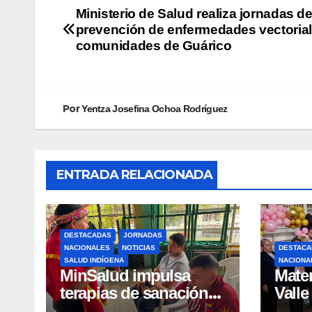
Ministerio de Salud realiza jornadas d
prevención de enfermedades vectoria
comunidades de Guárico
Por
Yentza Josefina Ochoa Rodríguez
ENTRADA RELACIONADA
DESTACADAS
JORNADAS
NACIONALES
NOTICIAS
DESTACA
SALUD INDÍGENA
NACIONA
MinSalud impulsa
Mater
terapias de sanación
Valle
emocional y resiliencia
lacta