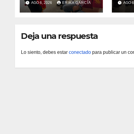
AGO 6, 2026
ERIKA GARCÍA
AGO 6
post-sismo junto a
como
comunidades
soste
indígenas en Caracas
Deja una respuesta
Lo siento, debes estar
conectado
para publicar un co