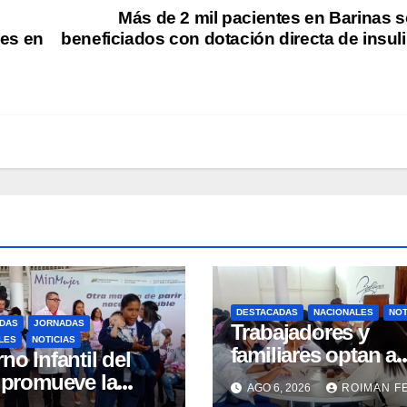
e
Más de 2 mil pacientes en Barinas 
les en
beneficiados con dotación directa de insul
DESTACADAS
NACIONALES
NOT
DAS
JORNADAS
Trabajadores y
LES
NOTICIAS
familiares optan a
no Infantil del
carreras universita
 promueve la
AGO 6, 2026
ROIMAN F
mediante conveni
ncia materna