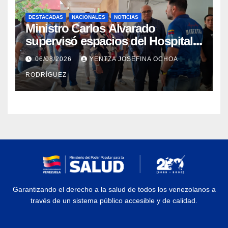
DESTACADAS
NACIONALES
NOTICIAS
Ministro Carlos Alvarado
supervisó espacios del Hospital
Dermatológico Dr. Martín Vegas
06/08/2026
YENTZA JOSEFINA OCHOA
en La Guaira
RODRÍGUEZ
Garantizando el derecho a la salud de todos los venezolanos a
través de un sistema público accesible y de calidad.