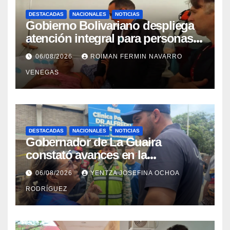
DESTACADAS
NACIONALES
NOTICIAS
Gobierno Bolivariano despliega
atención integral para personas
con discapacidad en
06/08/2026
ROIMAN FERMIN NAVARRO
campamentos de La Guaira
VENEGAS
DESTACADAS
NACIONALES
NOTICIAS
Gobernador de La Guaira
constató avances en la
rehabilitación del Hospitalito de
06/08/2026
YENTZA JOSEFINA OCHOA
Catia la Mar
RODRÍGUEZ