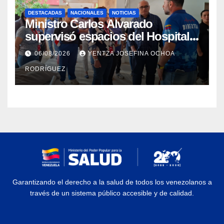
DESTACADAS
NACIONALES
NOTICIAS
Ministro Carlos Alvarado
supervisó espacios del Hospital
Dermatológico Dr. Martín Vegas
06/08/2026
YENTZA JOSEFINA OCHOA
en La Guaira
RODRÍGUEZ
Garantizando el derecho a la salud de todos los venezolanos a
través de un sistema público accesible y de calidad.