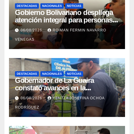
DESTACADAS
NACIONALES
NOTICIAS
Gobierno Bolivariano despliega
atención integral para personas
con discapacidad en
06/08/2026
ROIMAN FERMIN NAVARRO
campamentos de La Guaira
VENEGAS
DESTACADAS
NACIONALES
NOTICIAS
Gobernador de La Guaira
constató avances en la
rehabilitación del Hospitalito de
06/08/2026
YENTZA JOSEFINA OCHOA
Catia la Mar
RODRÍGUEZ