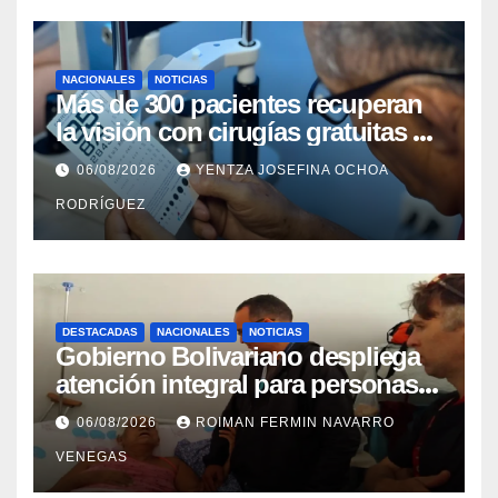
NACIONALES
NOTICIAS
Más de 300 pacientes recuperan
la visión con cirugías gratuitas de
cataratas en Zulia
06/08/2026
YENTZA JOSEFINA OCHOA
RODRÍGUEZ
DESTACADAS
NACIONALES
NOTICIAS
Gobierno Bolivariano despliega
atención integral para personas
con discapacidad en
06/08/2026
ROIMAN FERMIN NAVARRO
campamentos de La Guaira
VENEGAS