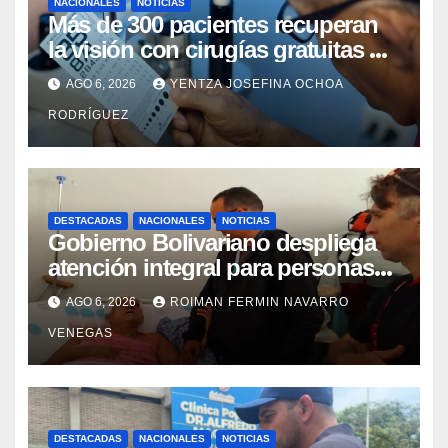
NACIONALES
NOTICIAS
Más de 300 pacientes recuperan
la visión con cirugías gratuitas de
cataratas en Zulia
AGO 6, 2026
YENTZA JOSEFINA OCHOA
RODRÍGUEZ
DESTACADAS
NACIONALES
NOTICIAS
Gobierno Bolivariano despliega
atención integral para personas
con discapacidad en
AGO 6, 2026
ROIMAN FERMIN NAVARRO
campamentos de La Guaira
VENEGAS
DESTACADAS
NACIONALES
NOTICIAS