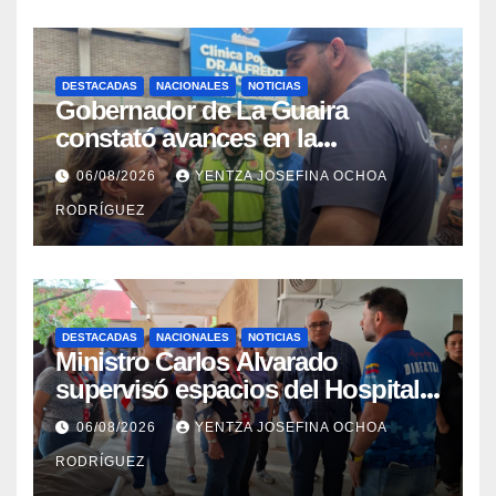
DESTACADAS
NACIONALES
NOTICIAS
Gobernador de La Guaira
constató avances en la
rehabilitación del Hospitalito de
06/08/2026
YENTZA JOSEFINA OCHOA
Catia la Mar
RODRÍGUEZ
DESTACADAS
NACIONALES
NOTICIAS
Ministro Carlos Alvarado
supervisó espacios del Hospital
Dermatológico Dr. Martín Vegas
06/08/2026
YENTZA JOSEFINA OCHOA
en La Guaira
RODRÍGUEZ