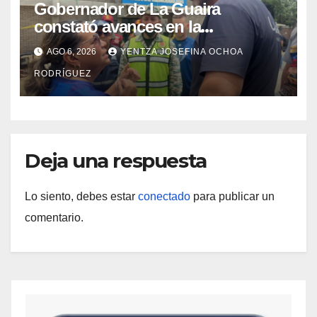
Gobernador de La Guaira
constató avances en la
rehabilitación del Hospitalito de
AGO 6, 2026
YENTZA JOSEFINA OCHOA
Catia la Mar
RODRÍGUEZ
Deja una respuesta
Lo siento, debes estar
conectado
para publicar un
comentario.