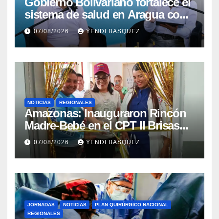
Gobierno Bolivariano fortalece el
sistema de salud en Aragua con
la reinauguración del CDI La
07/08/2026
YENDI BASQUEZ
Mora
NOTICIAS
REGIONALES
​Amazonas: Inauguraron Rincón
Madre-Bebé en el CPT II Brisas
del Aeropuerto ​Inauguraron
07/08/2026
YENDI BASQUEZ
Rincón
JORNADAS
NOTICIAS
PLAN QUIRÚRGICO NACIONAL
REGIONALES