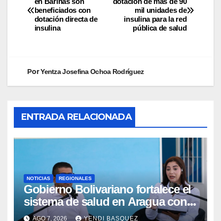
en Barinas son
dotación de más de 90
beneficiados con
mil unidades de
dotación directa de
insulina para la red
insulina
pública de salud
Por
Yentza Josefina Ochoa Rodríguez
ENTRADA RELACIONADA
NOTICIAS
REGIONALES
Gobierno Bolivariano fortalece el
sistema de salud en Aragua con
la reinauguración del CDI La Mora
AGO 7, 2026
YENDI BASQUEZ