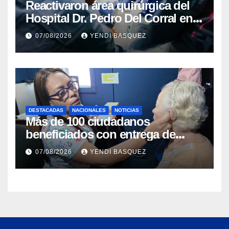
Reactivaron área quirúrgica del
Hospital Dr. Pedro Del Corral en
Guárico
07/08/2026
YENDI BASQUEZ
DESTACADAS
NACIONALES
NOTICIAS
Más de 100 ciudadanos
beneficiados con entrega de
prótesis auditivas en el Centro de
07/08/2026
YENDI BASQUEZ
Rehabilitación J.J. Arvelo