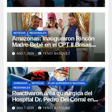
NOTICIAS
REGIONALES
​Amazonas: Inauguraron Rincón
Madre-Bebé en el CPT II Brisas
del Aeropuerto ​Inauguraron
AGO 7, 2026
YENDI BASQUEZ
Rincón
JORNADAS
NOTICIAS
PLAN QUIRÚRGICO NACIONAL
REGIONALES
Reactivaron área quirúrgica del
Hospital Dr. Pedro Del Corral en
Guárico
AGO 7, 2026
YENDI BASQUEZ