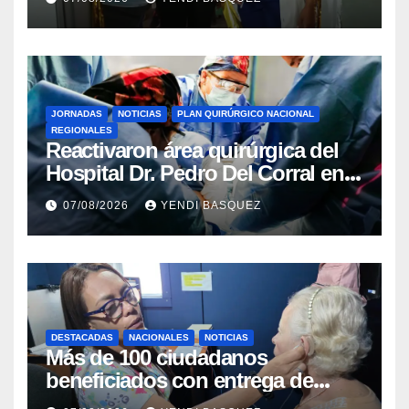
Rincón
JORNADAS
NOTICIAS
PLAN QUIRÚRGICO NACIONAL
REGIONALES
Reactivaron área quirúrgica del
Hospital Dr. Pedro Del Corral en
Guárico
07/08/2026
YENDI BASQUEZ
DESTACADAS
NACIONALES
NOTICIAS
Más de 100 ciudadanos
beneficiados con entrega de
prótesis auditivas en el Centro de