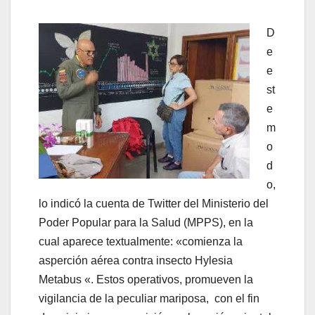
D
e
e
st
e
m
o
d
o,
lo indicó la cuenta de Twitter del Ministerio del
Poder Popular para la Salud (MPPS), en la
cual aparece textualmente:
«comienza la
asperción aérea contra insecto Hylesia
Metabus «. Estos operativos,
promueven la
vigilancia de la peculiar mariposa, con el fin