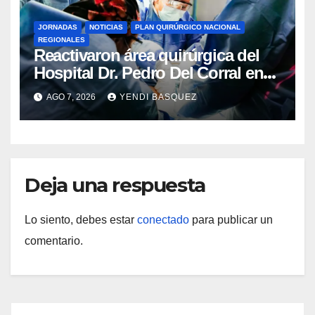
JORNADAS
NOTICIAS
PLAN QUIRÚRGICO NACIONAL
REGIONALES
Reactivaron área quirúrgica del
Hospital Dr. Pedro Del Corral en
Guárico
AGO 7, 2026
YENDI BASQUEZ
Deja una respuesta
Lo siento, debes estar
conectado
para publicar un
comentario.