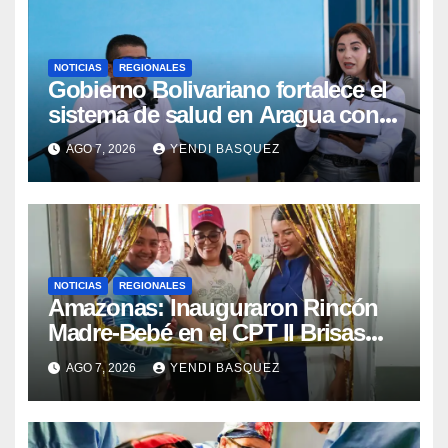
NOTICIAS
REGIONALES
Gobierno Bolivariano fortalece el
sistema de salud en Aragua con
la reinauguración del CDI La Mora
AGO 7, 2026
YENDI BASQUEZ
NOTICIAS
REGIONALES
​Amazonas: Inauguraron Rincón
Madre-Bebé en el CPT II Brisas
del Aeropuerto ​Inauguraron
AGO 7, 2026
YENDI BASQUEZ
Rincón